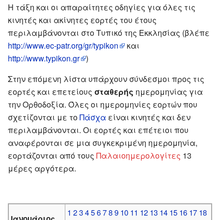
Η τάξη και οι απαραίτητες οδηγίες για όλες τις
κινητές και ακίνητες εορτές του έτους
περιλαμβάνονται στο Τυπικό της Εκκλησίας (βλέπε
http://www.ec-patr.org/gr/typikon
και
http://www.typikon.gr
)
Στην επόμενη λίστα υπάρχουν σύνδεσμοι προς τις
εορτές και επετείους
σταθερής
ημερομηνίας για
την Ορθοδοξία. Όλες οι ημερομηνίες εορτών που
σχετίζονται με το
Πάσχα
είναι κινητές και δεν
περιλαμβάνονται. Οι εορτές και επέτειοι που
αναφέρονται σε μια συγκεκριμένη ημερομηνία,
εορτάζονται από τους
Παλαιοημερολογίτες
13
μέρες αργότερα.
1
2
3
4
5
6
7
8
9
10
11
12
13
14
15
16
17
18
Ιανουάριος