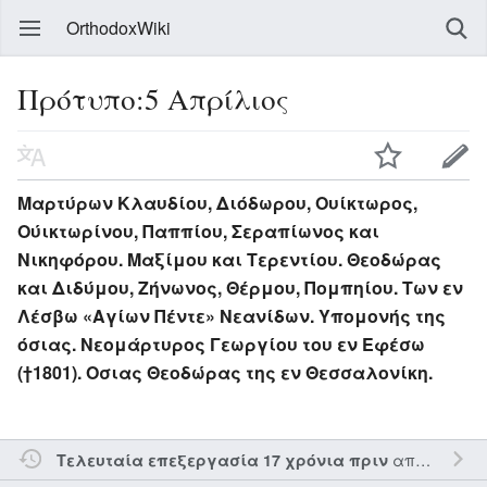
OrthodoxWiki
Πρότυπο:5 Απρίλιος
Μαρτύρων Κλαυδίου, Διόδωρου, Ουίκτωρος,
Ούικτωρίνου, Παππίου, Σεραπίωνος και
Νικηφόρου. Μαξίμου και Τερεντίου. Θεοδώρας
και Διδύμου, Ζήνωνος, Θέρμου, Πομπηίου. Των εν
Λέσβω «Αγίων Πέντε» Νεανίδων. Υπομονής της
όσιας. Νεομάρτυρος Γεωργίου του εν Εφέσω
(†1801). Οσιας Θεοδώρας της εν Θεσσαλονίκη.
από τον την
Τελευταία επεξεργασία 17 χρόνια πριν