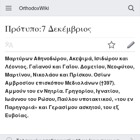
OrthodoxWiki
Πρότυπο:7 Δεκέμβριος
Μαρτύρων Αθηνοδώρου, Ακεψιμά, Ισιδώρου και
Λέοντος. Γαϊανού και Γαΐου. Δομετίου, Νεοφύτου,
Μαρτίνου, Νικολάου και Πρίσκου. Οσίων
Αμβροσίου επισκόπου Μεδιολάνων (†397).
Αμμούν του εν Νητρία. Γρηγορίου, Ιγνατίου,
Ιωάννου του Ρώσου, Παύλου υποτακτικού, «του εν
Παρηγοριά» και Γερασίμου ασκητού, του εξ
Ευβοίας.