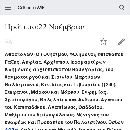
OrthodoxWiki
Πρότυπο:22 Νοέμβριος
Αποστόλων (Ο΄) Ονησίμου, Φιλήμονος επισκόπου
Γάζης, Απφίας, Αρχίππου. Ιερομαρτύρων
Κλήμεντος αρχιεπισκόπου Βουλγαρίας, του
θαυματουργού και Σισινίου. Μαρτύρων
Βαλλεριανού, Κικιλίας και Τιβουρτίου (†230).
Στεφάνου, Μάρκου και Μάρκου. Ευφημίας,
Χριστοφόρου, Θαλελαίου και Ανθίμου. Αγαπίου
του Καππαδόκου, Αγαπίωνος, Θαδδαίου,
Μαξίμου του δεσμοφύλακος, Μένιγνος του
κναφέως και Προκοπίου του Παλαιστίνου. Οσίων
Αββά
, Καλλίστου και Μιχαήλ δουκός, του Ρώσου.