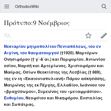
OrthodoxWiki
Πρότυπο:9 Νοέμβριος
Νεκταρίου μητροπολίτου Πενταπόλεως, του εν
Αιγίνη, του θαυματουργού
(†1920). Μαρτύρων
Ονησιφόρου († γ΄-δ΄αι.) και Πορφυρίου. Αντωνίου
οσίου, Ναρσή και Αρτεμίωνος. Χριστοφόρου και
Μαύρας. Οσίων Θεοκτίστης της Λεσβίας († 889),
της εν τη «Εκατονταπυλιανή» Πάρου ασκησάσης,
Ματρώνης της εκ Πέργης, Ελλαδίου, Ιωάννου του
«βραχύσωμου», Συμεώνος του «μεταφράστου».
Ευθυμίου
, Νεοφύτου και Νικηφόρου. Ευστολίας
και Σωπάτρας.