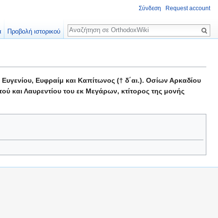
Σύνδεση
Request account
Αναζήτηση
α
Προβολή ιστορικού
υγενίου, Ευφραίμ και Καπίτωνος († δ΄αι.). Οσίων Αρκαδίου
ού και Λαυρεντίου του εκ Μεγάρων, κτίτορος της μονής