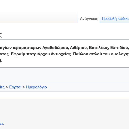
Ανάγνωση
Προβολή κώδικ
ς
ίων ιερομαρτύρων Αγαθοδώρου, Αιθέριου, Βασιλέως, Ελπιδίου, Ε
τος. Εφραίμ πατριάρχου Αντιοχείας. Παύλου απλού του ομολογητ
).
ίες
>
Εορταί
>
Ημερολόγιο
sa
.