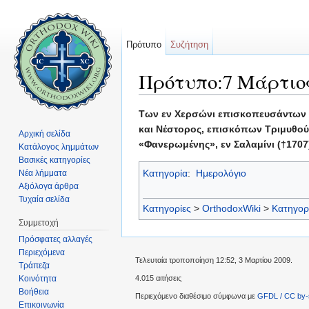
Πρότυπο
Συζήτηση
Πρότυπο:7 Μάρτιο
Μετάβαση σε:
πλοήγηση
,
αναζήτηση
Των εν Χερσώνι επισκοπευσάντων αγ
και Νέστορος, επισκόπων Τριμυθούν
Αρχική σελίδα
«Φανερωμένης», εν Σαλαμίνι (†1707
Κατάλογος λημμάτων
Βασικές κατηγορίες
Κατηγορία
:
Ημερολόγιο
Νέα λήμματα
Αξιόλογα άρθρα
Τυχαία σελίδα
Κατηγορίες
>
OrthodoxWiki
>
Κατηγορ
Συμμετοχή
Πρόσφατες αλλαγές
Περιεχόμενα
Τελευταία τροποποίηση 12:52, 3 Μαρτίου 2009.
Τράπεζα
Κοινότητα
4.015 αιτήσεις
Βοήθεια
Περιεχόμενο διαθέσιμο σύμφωνα με
GFDL / CC by-
Επικοινωνία