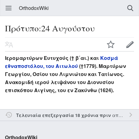
OrthodoxWiki
Πρότυπο:24 Αυγούστου
Ιερομαρτύρων Ευτυχούς († β΄αι.) και
Κοσμά
εθναποστόλου, του Αιτωλού
(†1779). Μαρτύρων
Γεωργίου, Οσίου του Λιμνιώτου και Τατίωνος.
Ανακομιδή ιερού λειψάνου του Διονυσίου
επισκόπου Αιγίνης, του εν Ζακύνθω (1624).
από τον την
Τελευταία επεξεργασία 18 χρόνια πριν
OrthodoxWiki