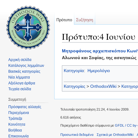
Πρότυπο
Συζήτηση
Πρότυπο:4 Ιουνίου
Μετάβαση σε:
πλοήγηση
,
αναζήτηση
Μητροφάνους αρχιεπισκόπου Κων
Αλωνιού και Σοφίας, της ασκητικώς
Αρχική σελίδα
Κατάλογος λημμάτων
Κατηγορία
:
Ημερολόγιο
Βασικές κατηγορίες
Νέα λήμματα
Αξιόλογα άρθρα
Κατηγορίες
>
OrthodoxWiki
>
Κατηγορ
Τυχαία σελίδα
Συμμετοχή
Πρόσφατες αλλαγές
Τελευταία τροποποίηση 21:24, 4 Ιουνίου 2009.
Περιεχόμενα
6.616 αιτήσεις
Τράπεζα
Κοινότητα
Περιεχόμενο διαθέσιμο σύμφωνα με
GFDL / CC by-
Βοήθεια
Προσωπικά δεδομένα
Σχετικά με OrthodoxWiki
Επικοινωνία