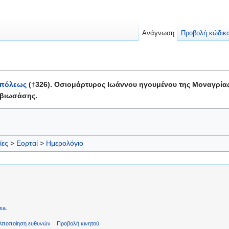
Ανάγνωση
Προβολή κώδικ
/πόλεως
(†326). Οσιομάρτυρος Ιωάννου ηγουμένου της Μοναγρίας
 βιωσάσης.
ίες
>
Εορταί
>
Ημερολόγιο
sa
.
Αποποίηση ευθυνών
Προβολή κινητού