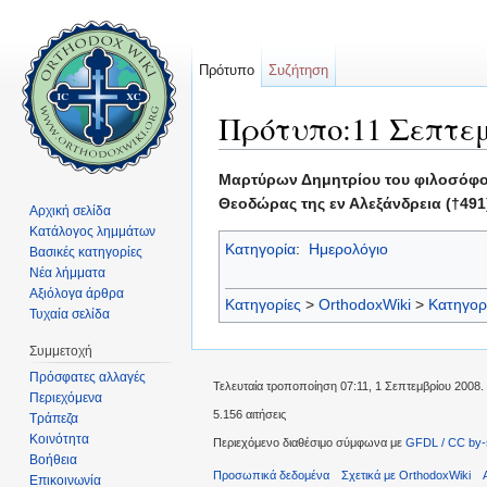
Πρότυπο
Συζήτηση
Πρότυπο:11 Σεπτε
Μετάβαση σε:
πλοήγηση
,
αναζήτηση
Μαρτύρων Δημητρίου του φιλοσόφου 
Θεοδώρας της εν Αλεξάνδρεια (†491)
Αρχική σελίδα
Κατάλογος λημμάτων
Κατηγορία
:
Ημερολόγιο
Βασικές κατηγορίες
Νέα λήμματα
Αξιόλογα άρθρα
Κατηγορίες
>
OrthodoxWiki
>
Κατηγορ
Τυχαία σελίδα
Συμμετοχή
Πρόσφατες αλλαγές
Τελευταία τροποποίηση 07:11, 1 Σεπτεμβρίου 2008.
Περιεχόμενα
5.156 αιτήσεις
Τράπεζα
Κοινότητα
Περιεχόμενο διαθέσιμο σύμφωνα με
GFDL / CC by-
Βοήθεια
Προσωπικά δεδομένα
Σχετικά με OrthodoxWiki
Επικοινωνία