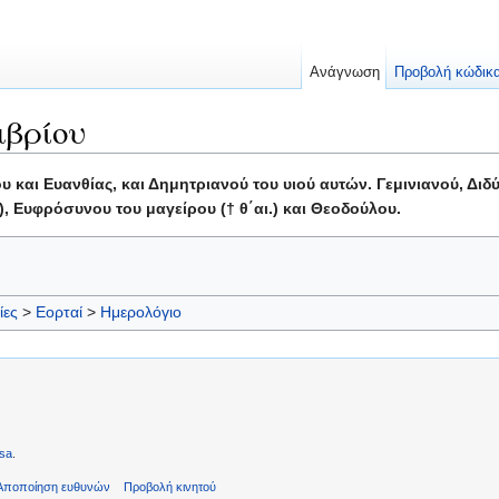
Ανάγνωση
Προβολή κώδικ
μβρίου
και Ευανθίας, και Δημητριανού του υιού αυτών. Γεμινιανού, Διδύ
, Ευφρόσυνου του μαγείρου († θ΄αι.) και Θεοδούλου.
ίες
>
Εορταί
>
Ημερολόγιο
sa
.
Αποποίηση ευθυνών
Προβολή κινητού