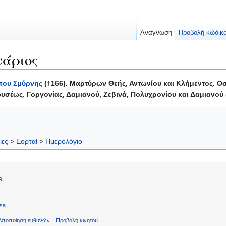
Ανάγνωση
Προβολή κώδικ
υάριος
που Σμύρνης
(†166). Μαρτύρων Θεής, Αντωνίου και Κλήμεντος. Οσ
ωυσέως. Γοργονίας, Δαμιανού, Ζεβινά, Πολυχρονίου και Δαμιανού
ίες
>
Εορταί
>
Ημερολόγιο
9.
sa
.
Αποποίηση ευθυνών
Προβολή κινητού