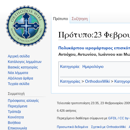
Πρότυπο
Συζήτηση
Πρότυπο:23 Φεβρο
Μετάβαση σε:
πλοήγηση
,
αναζήτηση
Πολυκάρπου ιερομάρτυρος επισκό
Αντιόχου, Αντωνίου, Ιωάννου και Μ
Αρχική σελίδα
Κατάλογος λημμάτων
Κατηγορία
:
Ημερολόγιο
Βασικές κατηγορίες
Νέα λήμματα
Αξιόλογα άρθρα
Κατηγορίες
>
OrthodoxWiki
>
Κατηγορ
Τυχαία σελίδα
Συμμετοχή
Πρόσφατες αλλαγές
Τελευταία τροποποίηση 23:35, 23 Φεβρουαρίου 200
Περιεχόμενα
6.426 αιτήσεις
Τράπεζα
Κοινότητα
Περιεχόμενο διαθέσιμο σύμφωνα με
GFDL / CC by-
Βοήθεια
Προσωπικά δεδομένα
Σχετικά με OrthodoxWiki
Επικοινωνία