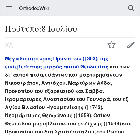
OrthodoxWiki
Πρότυπο:8 Ιουλίου
Μεγαλομάρτυρος Προκοπίου (†303), της
ευσεβεστάτης μητρός αυτού Θεοδοσίας
και των
δι` αυτού πιστευσάντων και μαρτυρησάντων
Νικοστράτου, Αντιόχου. Μαρτύρων Αύδα,
Προκοπίου του εξορκιστού και Σάββα.
Ιερομάρτυρος Αναστασίου του Γουναρά, του εξ
Αγίου Βλασίου Ηγουμενίτσης (†1743).
Νεομάρτυρος Θεοφάνους (†1559). Οσίων
Θεοφίλου μυροβλύτου, του εκ Ζίχνης (†1548) και
Προκοπίου του δια Χριστόν σαλού, του Ρώσου.