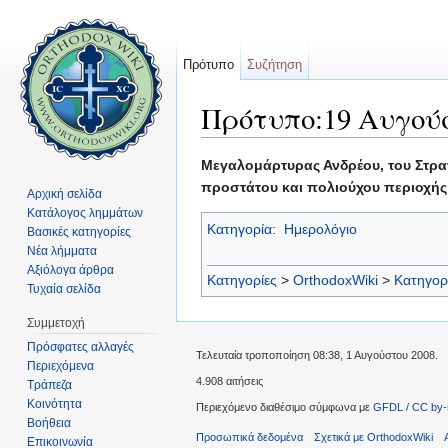
Πρότυπο
Συζήτηση
Πρότυπο:19 Αυγού
Μετάβαση σε:
πλοήγηση
,
αναζήτηση
Μεγαλομάρτυρας Ανδρέου, του Στρατ
προστάτου και πολιούχου περιοχής
Αρχική σελίδα
Κατάλογος λημμάτων
Κατηγορία
:
Ημερολόγιο
Βασικές κατηγορίες
Νέα λήμματα
Αξιόλογα άρθρα
Κατηγορίες
>
OrthodoxWiki
>
Κατηγορ
Τυχαία σελίδα
Συμμετοχή
Πρόσφατες αλλαγές
Τελευταία τροποποίηση 08:38, 1 Αυγούστου 2008.
Περιεχόμενα
4.908 αιτήσεις
Τράπεζα
Κοινότητα
Περιεχόμενο διαθέσιμο σύμφωνα με
GFDL / CC by-
Βοήθεια
Προσωπικά δεδομένα
Σχετικά με OrthodoxWiki
Επικοινωνία