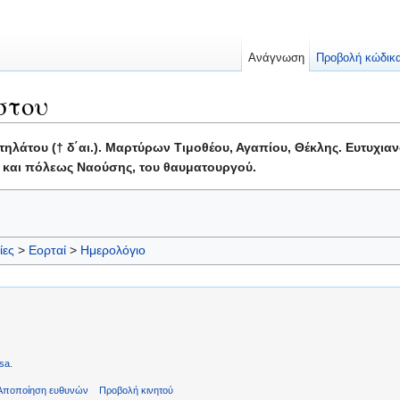
Ανάγνωση
Προβολή κώδικ
στου
ηλάτου († δ΄αι.). Μαρτύρων Τιμοθέου, Αγαπίου, Θέκλης. Ευτυχιαν
 και πόλεως Ναούσης, του θαυματουργού.
ίες
>
Εορταί
>
Ημερολόγιο
sa
.
Αποποίηση ευθυνών
Προβολή κινητού