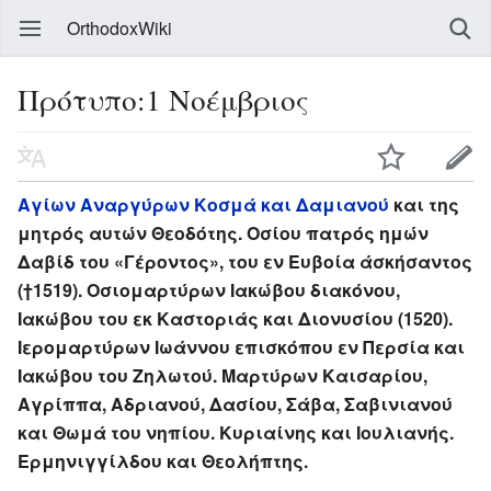
OrthodoxWiki
Πρότυπο:1 Νοέμβριος
Αγίων Αναργύρων Κοσμά και Δαμιανού
και της
μητρός αυτών Θεοδότης. Οσίου πατρός ημών
Δαβίδ του «Γέροντος», του εν Ευβοία άσκήσαντος
(†1519). Οσιομαρτύρων Ιακώβου διακόνου,
Ιακώβου του εκ Καστοριάς και Διονυσίου (1520).
Ιερομαρτύρων Ιωάννου επισκόπου εν Περσία και
Ιακώβου του Ζηλωτού. Μαρτύρων Καισαρίου,
Αγρίππα, Αδριανού, Δασίου, Σάβα, Σαβινιανού
και Θωμά του νηπίου. Κυριαίνης και Ιουλιανής.
Ερμηνιγγίλδου και Θεολήπτης.