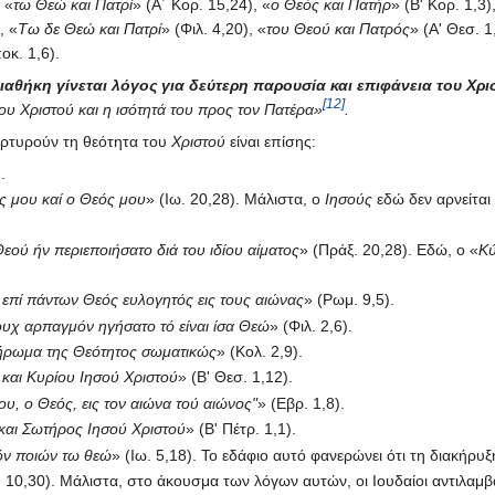
 «
τω Θεώ και Πατρί
» (Α΄ Κορ. 15,24), «
ο Θεός και Πατήρ
» (Β' Κορ. 1,3)
, «
Τω δε Θεώ και Πατρί
» (Φιλ. 4,20), «
του Θεού και Πατρός
» (Α' Θεσ. 1
οκ. 1,6).
Διαθήκη γίνεται λόγος για δεύτερη παρουσία και επιφάνεια του Χρισ
[12]
του Χριστού και η ισότητά του προς τον Πατέρα»
.
ρτυρούν τη θεότητα του
Χριστού
είναι επίσης:
.
ς μου καί ο Θεός μου
» (Ιω. 20,28). Μάλιστα, ο
Ιησούς
εδώ δεν αρνείτα
εού ήν περιεποιήσατο διά του ιδίου αίματος
» (Πράξ. 20,28). Εδώ, ο «
Κύ
 επί πάντων Θεός ευλογητός εις τους αιώνας
» (Ρωμ. 9,5).
υχ αρπαγμόν ηγήσατο τό είναι ίσα Θεώ
» (Φιλ. 2,6).
Πλήρωμα της Θεότητος σωματικώς
» (Κολ. 2,9).
 και Κυρίου Ιησού Χριστού
» (Β' Θεσ. 1,12).
υ, ο Θεός, εις τον αιώνα τού αιώνος"
» (Εβρ. 1,8).
και Σωτήρος Ιησού Χριστού
» (Β' Πέτρ. 1,1).
τόν ποιών τω θεώ
» (Ιω. 5,18). Το εδάφιο αυτό φανερώνει ότι τη διακήρυ
. 10,30). Μάλιστα, στο άκουσμα των λόγων αυτών, οι Ιουδαίοι αντιλαμβά