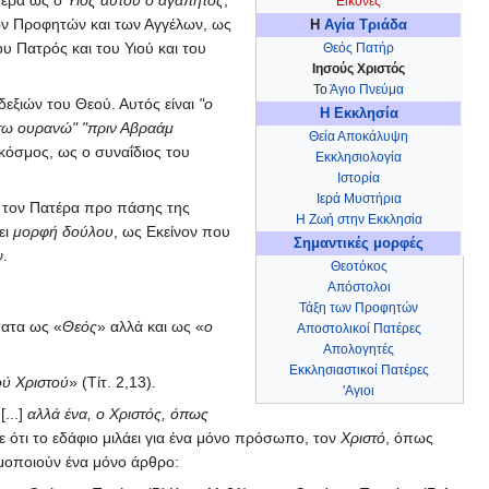
ατέρα ως ο
Υιός αυτού ο αγαπητός
,
Εικόνες
ων Προφητών και των Αγγέλων, ως
Η
Αγία Τριάδα
υ Πατρός και του Υιού και του
Θεός Πατήρ
Ιησούς Χριστός
Το
Άγιο Πνεύμα
 δεξιών του Θεού. Αυτός είναι
"ο
Η Εκκλησία
 τω ουρανώ"
"πριν Αβραάμ
Θεία Αποκάλυψη
ο κόσμος, ως ο συναΐδιος του
Εκκλησιολογία
Ιστορία
Ιερά Μυστήρια
ό τον Πατέρα προ πάσης της
Η Ζωή στην Εκκλησία
ει
μορφή δούλου
, ως Εκείνον που
Σημαντικές μορφές
ν.
Θεοτόκος
Απόστολοι
Τάξη των Προφητών
ατα ως «
Θεός
» αλλά και ως «
ο
Αποστολικοί Πατέρες
Απολογητές
Εκκλησιαστικοί Πατέρες
ύ Χριστού
» (Τίτ. 2,13).
'Αγιοι
[...]
αλλά ένα, ο Χριστός, όπως
 ότι το εδάφιο μιλάει για ένα μόνο πρόσωπο, τον
Χριστό
, όπως
μοποιούν ένα μόνο άρθρο: