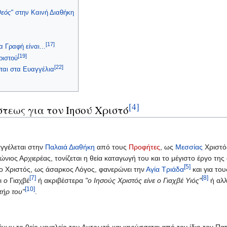
Θεός"
στην Καινή Διαθήκη
[17]
 Γραφή είναι...
[19]
ριστού
[22]
εται στα Ευαγγέλια
[4]
τεως για τον Ιησού Χριστό
γγέλεται στην
Παλαιά Διαθήκη
από τους
Προφήτες
, ως
Μεσσίας
Χριστό
ώνιος Αρχιερέας, τονίζεται η θεία καταγωγή του και το μέγιστο έργο 
[5]
 ο Χριστός, ως άσαρκος Λόγος, φανερώνει την
Αγία Τριάδα
και για το
[7]
[8]
αι
ο
Γιαχβέ
ή ακριβέστερα
"ο Ιησούς Χριστός είνε ο Γιαχβέ Υιός"
ή αλλ
[10]
τήρ του"
.