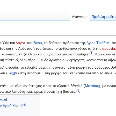
Ανάγνωση
Προβολή κώδικ
 ο Υιός και
Λόγος
του
Θεού
, το δεύτερο πρόσωπο της
Αγίας Τριάδας
, π
άθος και την Ανάστασή του έσωσε το ανθρώπινο γένος από την
αμαρτία
[1]
ενή κοινωνία μεταξύ Θεού και ανθρώπου αποκαταστάθηκε"
. Κορυφαίο γε
ική πίστη εξ ολοκλήρου:
"ει δε Χριστός ουκ εγήγερται, κενόν άρα το κήρ
us) αποδίδει το εβραϊκό
Jeshua
, συντετμημένη μορφή του ονόματος
Je
weh
(
Γιαχβέ
) στη συντομευμένη μορφή του
Yah
-
Yeho
και από το
shua
, 
χρίω
, και είναι αντίστοιχος προς το εβραϊκό
Masiah
(
Μεσσίας
), με έννο
[3]
νωνικό λειτούργημα: ιερέα, προφήτη ή βασιλέα
.
ρυψη
]
[4]
ν Ιησού Χριστό