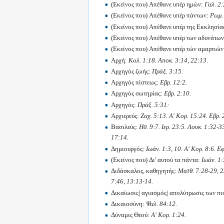
(Εκείνος που) Απέθανε υπέρ ημών:
Γαλ. 2:
(Εκείνος που) Απέθανε υπέρ πάντων:
Ρωμ. 
(Εκείνος που) Απέθανε υπέρ της Εκκλησία
(Εκείνος που) Απέθανε υπέρ των αδυνάτω
(Εκείνος που) Απέθανε υπέρ τών αμαρτιώ
Αρχή:
Κολ. 1:18. Αποκ. 3:14, 22:13.
Αρχηγός ζωής:
Πράξ. 3:15.
Αρχηγός πίστεως:
Εβρ. 12:2.
Αρχηγός σωτηρίας:
Εβρ. 2:10.
Αρχηγός:
Πράξ. 5:31:
Αρχιερεύς:
Ζαχ. 5:13. Α' Κορ. 15:24. Εβρ. 
Βασιλεύς:
Ησ. 9:7. Ιερ. 23:5. Λουκ. 1:32-
17:14.
Δημιουργός:
Ιωάν. 1:3, 10. Α' Κορ. 8:6. Εφ
(Εκείνος που) Δι' αυτού τα πάντα:
Ιωάν. 1:
Διδάσκαλος, καθηγητής:
Ματθ. 7:28-29, 2
7:46, 13:13-14.
Δικαίωσις| αγιασμός| απολύτρωσις των π
Δικαιοσύνη:
Ψαλ. 84:12.
Δύναμις Θεού:
Α' Κορ. 1:24.