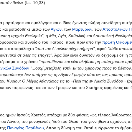
σεαυτόν θεόν
» (Ιω. 10,33).
οία μαρτύρησε και ομολόγησε και ο ίδιος έχοντας πλήρη συνείδηση αυτ
ς και μεταδόθηκε μέσω των
Αγίων
, των
Μαρτύρων
, των
Αποστολικών Π
ασα η αρχαία Εκκλησία"
, η
Μία, Αγία, Καθολική και Αποστολική Εκκλησία
ομοούσιο και συναΐδιο του Πατρός, πολύ πριν από την
πρώτη Οικουμεν
διο και απαράλαχτο
"από τον Α' αιώνα μέχρι σήμερα"
, αφού
"κάθε αποκεκ
αυθεντικά σε όλες τις εποχές"
. Άρα δεν είναι δυνατόν να δεχτούμε ότι η
ο πέρασμα του χρόνου
"προστίθενται και νέαι αλήθειαι μη υπάρχουσαι πρό
ενικών Συνόδων
"...ουχί μεταβολή εστίν εκ του χείρονος προς το βέλτι
 «ομοούσιος» δεν υπάρχει εις την Αγίαν Γραφήν ούτε εις τας πρώτας ομ
του Κυρίου; Ο Μέγας Αθανάσιος εις το «Περί της εν Νικαία Συνόδου» έρ
οούσιον συμφώνως τοις εκ των Γραφών και του Σωτήρος ειρημένοις και
ος ημών Ιησούς Χριστός υπάρχει με δύο φύσεις -ως τέλειος Άνθρωπος 
διου Λόγου, του μονογενούς Υιού του Θεού, του γεννηθέντα αχρόνως α
 της
Παναγίας Παρθένου
, όπου η δύναμη του Θεού εμόρφωσε το έμβρυο