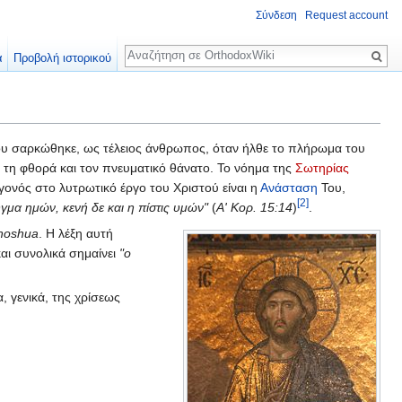
Σύνδεση
Request account
Αναζήτηση
α
Προβολή ιστορικού
ου σαρκώθηκε, ως τέλειος άνθρωπος, όταν ήλθε το πλήρωμα του
, τη φθορά και τον πνευματικό θάνατο. Το νόημα της
Σωτηρίας
γονός στο λυτρωτικό έργο του Χριστού είναι η
Ανάσταση
Του,
[2]
υγμα ημών, κενή δε και η πίστις υμών"
(
Α' Κορ. 15:14
)
.
hoshua
. H λέξη αυτή
και συνολικά σημαίνει
"ο
ια, γενικά, της χρίσεως