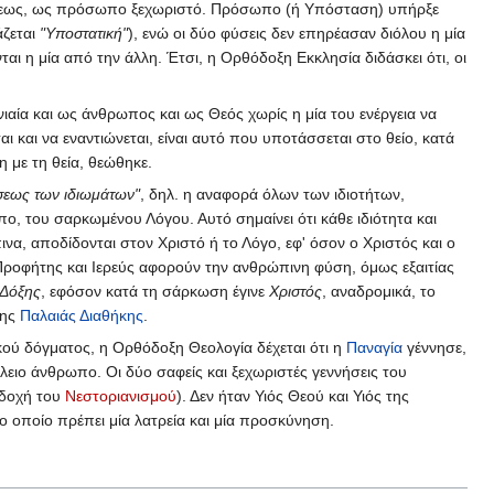
νώσεως, ως πρόσωπο ξεχωριστό. Πρόσωπο (ή Υπόσταση) υπήρξε
άζεται
"Υποστατική"
), ενώ οι δύο φύσεις δεν επηρέασαν διόλου η μία
ται η μία από την άλλη. Έτσι, η Ορθόδοξη Εκκλησία διδάσκει ότι, οι
νιαία και ως άνθρωπος και ως Θεός χωρίς η μία του ενέργεια να
ι και να εναντιώνεται, είναι αυτό που υποτάσσεται στο θείο, κατά
με τη θεία, θεώθηκε.
σεως των ιδιωμάτων"
, δηλ. η αναφορά όλων των ιδιοτήτων,
, του σαρκωμένου Λόγου. Αυτό σημαίνει ότι κάθε ιδιότητα και
πινα, αποδίδονται στον Χριστό ή το Λόγο, εφ' όσον ο Χριστός και ο
 Προφήτης και Ιερεύς αφορούν την ανθρώπινη φύση, όμως εξαιτίας
 Δόξης
, εφόσον κατά τη σάρκωση έγινε
Χριστός
, αναδρομικά, το
ης
Παλαιάς Διαθήκης
.
ού δόγματος, η Ορθόδοξη Θεολογία δέχεται ότι η
Παναγία
γέννησε,
τέλειο άνθρωπο. Οι δύο σαφείς και ξεχωριστές γεννήσεις του
εκδοχή του
Νεστοριανισμού
). Δεν ήταν Υιός Θεού και Υιός της
 οποίο πρέπει μία λατρεία και μία προσκύνηση.