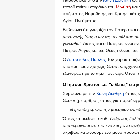
Παρουσιάζεται στην
Καινή Διαθήκη
ως έ
τοποθετείται υπεράνω του
Μωϋσή
και
υπέρτατος Νομοθέτης και Κριτής, κάτοχ
Αγίου Πνεύματος.
Βεβαιώνει ότι γνωρίζει τον Πατέρα και 
μονογενής Υιός ο ων εις τον κόλπον το
γενέσθαι"
. Αυτός και ο Πατέρας είναι έ
Πατρός Λόγος και ως Θεός τέλειος, ως τ
Ο
Απόστολος Παύλος
Τον χαρακτηρίζε
κτίσεως, ως
εν μορφή Θεού υπάρχοντα
εξαγόρασε με το αίμα Του, αίμα Θεού, 
Ο Ιησούς Χριστός ως
"ο Θεός"
στην
Σύμφωνα με την
Καινή Διαθήκη
όπως ερ
Θεός
» (με άρθρο), όπως για παράδειγ
«
Προσδεχόμενοι την μακαρίαν ελπίδ
Όπως σημειώνει ο καθ.
Γεώργιος Γαλίτ
συμπεραίνεται από το ένα και μόνο άρθ
ακριβώς κατανοούμε ένα μόνο πρόσω