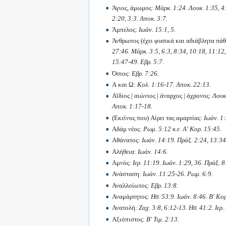
Άγιος, άμωμος:
Μάρκ. 1:24. Λουκ. 1:35, 4:
2:20, 3:3. Αποκ. 3:7.
Άμπελος:
Ιωάν. 15:1, 5.
Άνθρωπος (έχει φυσικά και αδιάβλητα πά
27:46. Μάρκ. 3:5, 6:3, 8:34, 10:18, 11:12
15:47-49. Εβρ. 5:7.
Όσιος:
Εβρ. 7:26.
Α και Ω:
Κολ. 1:16-17. Αποκ. 22:13.
Αΐδιος | αιώνιος | άναρχος | άχρονος:
Λουκ.
Αποκ. 1:17-18.
(Εκείνος που) Αίρει τας αμαρτίας:
Ιωάν. 1:
Αδάμ νέος:
Ρωμ. 5:12 κ.ε. Α' Κορ. 15:45.
Αθάνατος:
Ιωάν. 14:19. Πράξ. 2:24, 13:34
Αλήθεια:
Ιωάν. 14:6.
Αμνός:
Ιερ. 11:19. Ιωάν. 1:29, 36. Πράξ. 8
Ανάσταση:
Ιωάν. 11:25-26. Ρωμ. 6:9.
Αναλλοίωτος:
Εβρ. 13:8.
Αναμάρτητος:
Ησ. 53:9. Ιωάν. 8:46. Β' Κορ
Ανατολή:
Ζαχ. 3:8, 6:12-13. Ησ. 41:2. Ιερ.
Αξιόπιστος:
Β' Τιμ. 2:13.