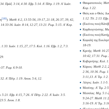
Θαυματοποιός:
Ματθ
34. Πράξ. 3:14, 4:30. Eβρ. 5:14. Α' Πέτρ. 1:19. Α' Ιωάν.
Κορ. 1:22.
Θεός και
o
Θεός:
Ιω
1:12. Τίτ. 2:13. Εβρ.
[18]
θη
):
Ματθ. 4:2, 13:55-56, 19:17, 21:18, 26:37, 39, 42,
(Εκείνος που) Κάτέ
, 14:33-36. Ιωάν. 8:14, 12:27, 13:21. Ρωμ. 5:15. Α' Κορ.
Καρδιογνώστης:
Ματ
(Εκείνος που) Κατή
Κεφαλή της Εκκλησ
18-19.
 1:33. Ιωάν. 1:15, 27, 17:5. Κολ. 1:16. Εβρ. 1:2, 7:3.
Κριτής:
Ματθ. 16:27
10:42, 17:31. Ρωμ. 2
29.
Κυβερνήτης:
Κολ. 1:
Κύριος:
Ματθ. 2:2, 
-37. Ρωμ. 6:9-10.
2:36, 10:36. Ρωμ. 1:
3:11,13. Α' Τιμ. 1:2.
:32. Α' Πέτρ. 1:19. Αποκ. 5:6, 12.
Λόγος:
Ιωάν. 1:1-5.
Μεσίτης:
Α' Τιμ. 2:5
Μεσσίας:
Μιχ. 5:1-2
. 5:21. Εβρ. 4:15, 7:26. Α' Πέτρ. 2:22. Α' Ιωάν. 3:5.
9:24-27. Ματθ. 11:2
 23:5. Λουκ. 1:8.
3:16-19. Α' Τιμ. 3:1
(Εκείνος που) Μετά