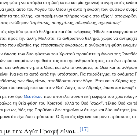
ινη φύση να υπάρξει στη ζωή έστω και μία χρονική στιγμή εκτός ε
να (μία), αυτό του Λόγου του Θεού (γι αυτό η ένωση των φύσεων ονομ
ιότητα της άλλης, και παρέμειναν πλήρεις χωρίς στο εξής ν' αποχωρίζον
ύσεις ενώθηκαν
"ατρέπτως, ασυγχύτως, αδιαιρέτως, αχωρίστως"
.
τός είχε δύο φυσικά θελήματα και δύο ενέργειες. Ήθελε και ενεργούσε ε
θεται προς την άλλη. Μάλιστα, το ανθρώπινο θέλημα, χωρίς να αντιμάχετα
όπο που εξαιτίας της
Υποστατικής
ενώσεως, η ανθρώπινη φύση ενωμένη 
ν ένωση των δύο φύσεων του Χριστού προκύπτει η έννοια της
"αντιδό
ιών και ονομάτων της θεότητας και της ανθρωπότητας, στο ένα πρόσωπο
ια, είτε ανθρώπινη, είτε Θεία, και όλα τα ονόματα, τα Θεία και τα ανθρώ
είναι ένα και το αυτό κατά την υπόσταση. Για παράδειγμα, τα ονόματα
τιδόσεως των ιδιωμάτων
, αποδίδονται στον Λόγο. Έτσι και ο
Κύριος της
Χριστός αναφέρεται και στον Θεό-Λόγο, των
Αβραάμ, Ισαάκ και Ιακώβ
τ
ά με τον όρο
Θεοτόκος
που αποτελεί συνοπτική εκφορά του χριστολογικ
φαλώς τη θεία φύση του Χριστού, αλλά το Θεό
"σαρκί"
, τέλειο Θεό και 
αι μία ως Υιός της Παρθένου δεν σημαίνουν ότι είχε και δύο υιότητες (
αινε ότι είχε δύο πρόσωπα. Ο Χριστός είχε ένα και μόνο πρόσωπο, στο
[17]
 με την Αγία Γραφή είναι...