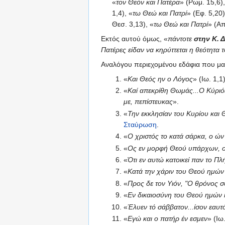
«
τον Θεόν και Πατέρα
» (Ρωμ. 15,6),
1,4), «
τω Θεώ και Πατρί
» (Εφ. 5,20)
Θεσ. 3,13), «
τω Θεώ και Πατρί
» (Απ
Εκτός αυτού όμως, «
πάντοτε
στην Κ. 
Πατέρες είδαν να κηρύττεται η θεότητα 
Αναλόγου περιεχομένου εδάφια που μα
«
Και Θεός ην ο Λόγος
» (Ιω. 1,1)
«
Καί απεκρίθη Θωμάς...Ο Κύριό
με, πεπίστευκας
».
«
Την εκκλησίαν του Κυρίου και Θ
Σταύρωση
.
«
Ο χριστός το κατά σάρκα, ο ών
«
Ος εν μορφή Θεού υπάρχων, ο
«
Ότι εν αυτώ κατοικεί παν το 
«
Κατά την χάριν του Θεού ημών
«
Προς δε τον Υιόν, "Ο θρόνος σο
«
Εν δικαιοσύνη του Θεού ημών 
«
Έλυεν τό σάββατον...ίσον εαυ
«
Εγώ και ο πατήρ έν εσμεν
» (Ιω