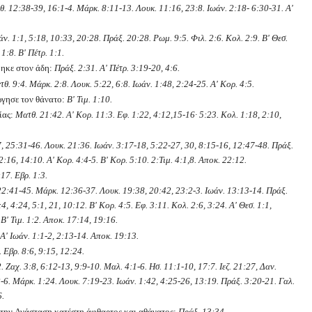
. 12:38-39, 16:1-4. Μάρκ. 8:11-13. Λουκ. 11:16, 23:8. Ιωάν. 2:18- 6:30-31. Α'
άν. 1:1, 5:18, 10:33, 20:28. Πράξ. 20:28. Ρωμ. 9:5. Φιλ. 2:6. Κολ. 2:9. Β' Θεσ.
 1:8. Β' Πέτρ. 1:1.
βηκε στον άδη:
Πράξ. 2:31. Α' Πέτρ. 3:19-20, 4:6.
θ. 9:4. Μάρκ. 2:8. Λουκ. 5:22, 6:8. Ιωάν. 1:48, 2:24-25. Α' Κορ. 4:5.
ργησε τον θάνατο:
Β' Τιμ. 1:10.
ίας:
Ματθ. 21:42. Α' Κορ. 11:3. Εφ. 1:22, 4:12,15-16· 5:23. Κολ. 1:18, 2:10,
, 25:31-46. Λουκ. 21:36. Ιωάν. 3:17-18, 5:22-27, 30, 8:15-16, 12:47-48. Πράξ.
:16, 14:10. Α' Κορ. 4:4-5. Β' Κορ. 5:10. 2:Τιμ. 4:1,8. Αποκ. 22:12.
17. Εβρ. 1:3.
22:41-45. Μάρκ. 12:36-37. Λουκ. 19:38, 20:42, 23:2-3. Ιωάν. 13:13-14. Πράξ.
4, 4:24, 5:1, 21, 10:12. Β' Κορ. 4:5. Εφ. 3:11. Κολ. 2:6, 3:24. Α' Θεσ. 1:1,
 Β' Τιμ. 1:2. Αποκ. 17:14, 19:16.
 Α' Ιωάν. 1:1-2, 2:13-14. Αποκ. 19:13.
. Εβρ. 8:6, 9:15, 12:24.
. Ζαχ. 3:8, 6:12-13, 9:9-10. Μαλ. 4:1-6. Ησ. 11:1-10, 17:7. Ιεζ. 21:27, Δαν.
-6. Μάρκ. 1:24. Λουκ. 7:19-23. Ιωάν. 1:42, 4:25-26, 13:19. Πράξ. 3:20-21. Γαλ.
6.
 την Ανάσταση κατέστη άφθαρτος και αθάνατος:
Πράξ. 13:34.