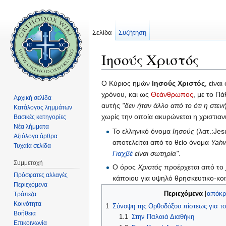
Σελίδα
Συζήτηση
Ιησούς Χριστός
Μετάβαση σε:
πλοήγηση
,
αναζήτηση
Ο Κύριος ημών
Ιησούς Χριστός
, είναι
χρόνου, και ως
Θεάνθρωπος
, με το Π
Αρχική σελίδα
αυτής
"δεν ήταν άλλο από το ότι η στ
Κατάλογος λημμάτων
χωρίς την οποία ακυρώνεται η χριστιαν
Βασικές κατηγορίες
Νέα λήμματα
Το ελληνικό όνομα
Ιησούς
(λατ.:Jes
Αξιόλογα άρθρα
αποτελείται από το θείο όνομα
Yah
Τυχαία σελίδα
Γιαχβέ
είναι σωτηρία"
.
Συμμετοχή
Ο όρος
Χριστός
προέρχεται από το
Πρόσφατες αλλαγές
κάποιου για υψηλό θρησκευτικο-κοι
Περιεχόμενα
Περιεχόμενα
[
απόκ
Τράπεζα
Κοινότητα
1
Σύνοψη της Ορθοδόξου πίστεως για το
Βοήθεια
1.1
Στην Παλαιά Διαθήκη
Επικοινωνία