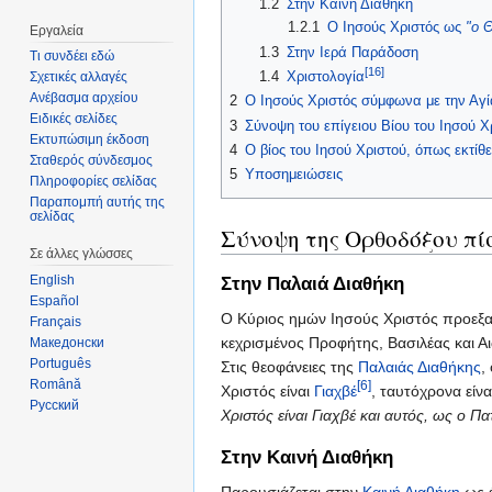
1.2
Στην Καινή Διαθήκη
1.2.1
Ο Ιησούς Χριστός ως
"ο 
Εργαλεία
1.3
Στην Ιερά Παράδοση
Τι συνδέει εδώ
[16]
1.4
Χριστολογία
Σχετικές αλλαγές
Ανέβασμα αρχείου
2
Ο Ιησούς Χριστός σύμφωνα με την Αγία
Ειδικές σελίδες
3
Σύνοψη του επίγειου Βίου του Ιησού Χ
Εκτυπώσιμη έκδοση
4
Ο βίος του Ιησού Χριστού, όπως εκτίθ
Σταθερός σύνδεσμος
5
Υποσημειώσεις
Πληροφορίες σελίδας
Παραπομπή αυτής της
σελίδας
Σύνοψη της Ορθοδόξου πίσ
Σε άλλες γλώσσες
English
Στην Παλαιά Διαθήκη
Español
Ο Κύριος ημών Ιησούς Χριστός προεξα
Français
κεχρισμένος Προφήτης, Βασιλέας και Αι
Македонски
Português
Στις θεοφάνειες της
Παλαιάς Διαθήκης
,
Română
[6]
Χριστός είναι
Γιαχβέ
, ταυτόχρονα είν
Русский
Χριστός είναι Γιαχβέ και αυτός, ως ο Πα
Στην Καινή Διαθήκη