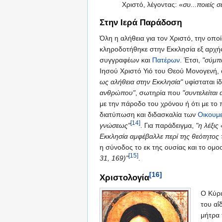
Χριστό, λέγοντας: «
συ...ποιείς 
Στην Ιερά Παράδοση
Όλη η αλήθεια για τον Χριστό, την οπ
κληροδοτήθηκε στην Εκκλησία εξ αρχή
συγγραφέων και
Πατέρων
. Έτσι,
"σύμπ
Ιησού Χριστό Υιό του Θεού Μονογενή, 
ως αλήθεια στην Εκκλησία"
υφίσταται ί
ανθρώπου"
, σωτηρία που
"συντελείται 
με την πάροδο του χρόνου ή ότι με τ
διατύπωση και διδασκαλία των
Οικουμ
[14]
γνώσεως"
. Για παράδειγμα,
"η λέξις
Εκκλησία αμφέβαλλε περί της θεότητος 
η σύνοδος το εκ της ουσίας και το ομ
[15]
31, 169)"
.
[16]
Χριστολογία
Ο Κύρι
του αΐ
μήτρα