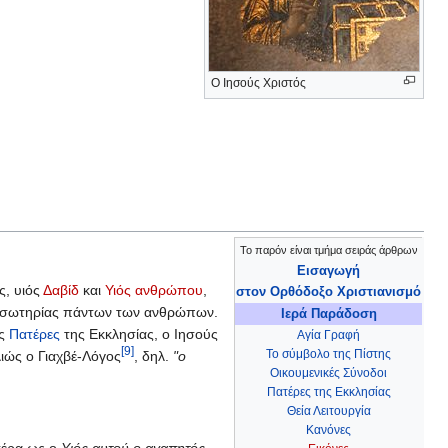
Ο Ιησούς Χριστός
Το παρόν είναι τμήμα σειράς άρθρων
Εισαγωγή
ς, υιός
Δαβίδ
και
Υιός ανθρώπου
,
στον Ορθόδοξο Χριστιανισμό
της σωτηρίας πάντων των ανθρώπων.
Ιερά Παράδοση
υς
Πατέρες
της Εκκλησίας, ο Ιησούς
Αγία Γραφή
[9]
Το σύμβολο της Πίστης
ιώς ο Γιαχβέ-Λόγος
, δηλ.
"ο
Οικουμενικές Σύνοδοι
Πατέρες της Εκκλησίας
Θεία Λειτουργία
Κανόνες