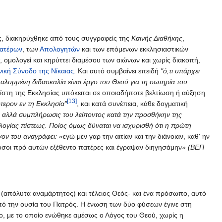
ής, διακηρύχθηκε από τους συγγραφείς της
Καινής Διαθήκης
,
ατέρων
, των
Απολογητών
και των επόμενων εκκλησιαστικών
, ομολογεί και κηρύττει διαμέσου των αιώνων και χωρίς διακοπή,
ική Σύνοδο της Νίκαιας
. Και αυτό συμβαίνει επειδή
"ό,τι υπάρχει
αλυμμένη διδασκαλία είναι έργο του Θεού για τη σωτηρία του
 πίστη της Εκκλησίας υπόκειται σε οποιαδήποτε βελτίωση ή αύξηση
[13]
τερον εν τη Εκκλησία"
, και κατά συνέπεια, κάθε δογματική
ον, αλλά συμπλήρωσις του λείποντος κατά την προσθήκην της
ολογίας πίστεως. Ποίος όμως δύναται να ισχυρισθή ότι η πρώτη
γον του αναγράφει: «
εγώ μεν γαρ την αιτίαν και την διάνοιαν, καθ' ην
 όσοι πρό αυτών εξέθεντο πατέρες και έγραψαν διηγησάμην
» (ΒΕΠ
(απόλυτα αναμάρτητος) και τέλειος Θεός- και ένα πρόσωπο, αυτό
πό την ουσία του Πατρός. Η ένωση των δύο φύσεων έγινε στη
, με το οποίο ενώθηκε αμέσως ο Λόγος του Θεού, χωρίς η