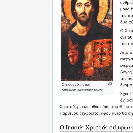
ανθρώπ
μόνο έ
την πο
δύο φ
Ο Χρισ
αντιτί
τον τρ
Από τη
ενεργε
ενέργε
Λόγος 
της
αν
Ο Ιησούς Χριστός
όνομα 
Aπεικόνιση εγκαυστικής τέχνης
Σχετικ
όχι ασ
Χριστού, μία ως αΐδιος Υιός του Θεού κ
Παρθένου ξεχωριστά, αφού αυτό θα σήμ
Ο Ιησούς Χριστός σύμφωνα