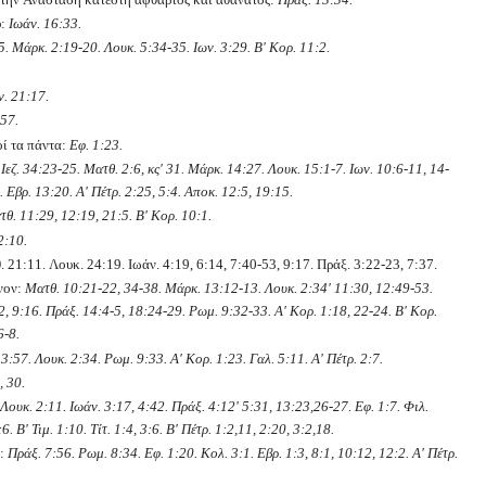
υ:
Ιωάν. 16:33.
. Μάρκ. 2:19-20. Λουκ. 5:34-35. Ιων. 3:29. Β' Κορ. 11:2.
ν. 21:17.
:57.
οί τα πάντα:
Εφ. 1:23.
 Ιεζ. 34:23-25. Ματθ. 2:6, κς' 31. Μάρκ. 14:27. Λουκ. 15:1-7. Ιων. 10:6-11, 14-
 Εβρ. 13:20. Α' Πέτρ. 2:25, 5:4. Αποκ. 12:5, 19:15.
τθ. 11:29, 12:19, 21:5. Β' Κορ. 10:1.
2:10.
 21:11. Λουκ. 24:19. Ιωάν. 4:19, 6:14, 7:40-53, 9:17. Πράξ. 3:22-23, 7:37.
νον:
Ματθ. 10:21-22, 34-38. Μάρκ. 13:12-13. Λουκ. 2:34' 11:30, 12:49-53.
2, 9:16. Πράξ. 14:4-5, 18:24-29. Ρωμ. 9:32-33. Α' Κορ. 1:18, 22-24. Β' Κορ.
6-8.
3:57. Λουκ. 2:34. Ρωμ. 9:33. Α' Κορ. 1:23. Γαλ. 5:11. Α' Πέτρ. 2:7.
, 30.
Λουκ. 2:11. Ιωάν. 3:17, 4:42. Πράξ. 4:12' 5:31, 13:23,26-27. Εφ. 1:7. Φιλ.
:6. Β' Τιμ. 1:10. Τίτ. 1:4, 3:6. Β' Πέτρ. 1:2,11, 2:20, 3:2,18.
ί:
Πράξ. 7:56. Ρωμ. 8:34. Εφ. 1:20. Κολ. 3:1. Εβρ. 1:3, 8:1, 10:12, 12:2. Α' Πέτρ.