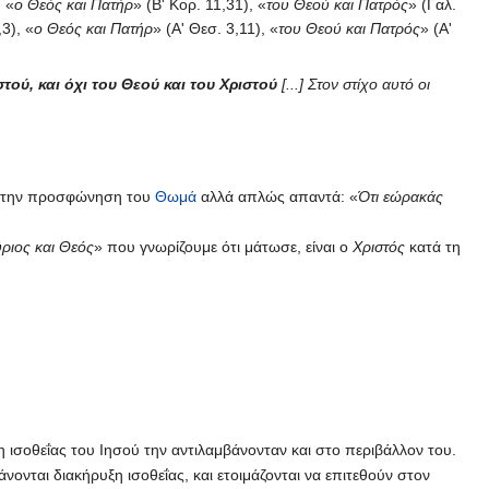
, «
ο Θεός και Πατήρ
» (Β' Κορ. 11,31), «
του Θεού και Πατρός
» (Γαλ.
,3), «
ο Θεός και Πατήρ
» (Α' Θεσ. 3,11), «
του Θεού και Πατρός
» (Α'
τού, και όχι του Θεού και του Χριστού
[...] Στον στίχο αυτό οι
ι την προσφώνηση του
Θωμά
αλλά απλώς απαντά: «
Ότι εώρακάς
ριος και Θεός
» που γνωρίζουμε ότι μάτωσε, είναι ο
Χριστός
κατά τη
ξη ισοθεΐας του Ιησού την αντιλαμβάνονταν και στο περιβάλλον του.
νονται διακήρυξη ισοθεΐας, και ετοιμάζονται να επιτεθούν στον