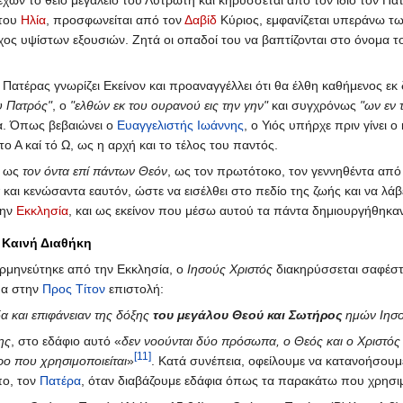
χων το θείο μεγαλείο του Λυτρωτή και κηρύσσεται από τον ίδιο τον Π
 του
Ηλία
, προσφωνείται από τον
Δαβίδ
Κύριος, εμφανίζεται υπεράνω τ
ος υψίστων εξουσιών. Ζητά οι οπαδοί του να βαπτίζονται στο όνομα το
ο Πατέρας γνωρίζει Εκείνον και προαναγγέλλει ότι θα έλθη καθήμενος εκ
υ Πατρός"
, ο
"ελθών εκ του ουρανού εις την γην"
και συγχρόνως
"ων εν
να. Όπως βεβαιώνει ο
Ευαγγελιστής Ιωάννης
, ο Υιός υπήρχε πριν γίνει 
ο Α καί τό Ω, ως η αρχή και το τέλος του παντός.
ι ως
τον όντα επί πάντων Θεόν
, ως τον πρωτότοκο, τον γεννηθέντα απ
και κενώσαντα εαυτόν, ώστε να εισέλθει στο πεδίο της ζωής και να λάβ
την
Εκκλησία
, και ως εκείνον που μέσω αυτού τα πάντα δημιουργήθηκα
 Καινή Διαθήκη
μηνεύτηκε από την Εκκλησία, ο
Ιησούς Χριστός
διακηρύσσεται σαφέστ
μα στην
Προς Τίτον
επιστολή:
α και επιφάνειαν της δόξης
του μεγάλου Θεού και Σωτήρος
ημών Ιησο
ης
, στο εδάφιο αυτό «
δεν νοούνται δύο πρόσωπα, ο Θεός και ο Χριστός
[11]
ρο που χρησιμοποιείται
»
. Κατά συνέπεια, οφείλουμε να κατανοήσουμε
πο, τον
Πατέρα
, όταν διαβάζουμε εδάφια όπως τα παρακάτω που χρησι