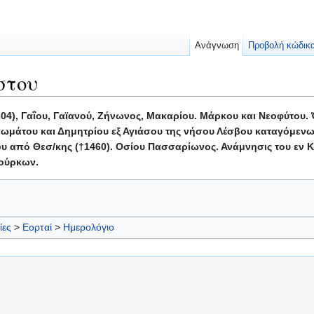
Ανάγνωση
Προβολή κώδικ
στου
04), Γαΐου, Γαϊανού, Ζήνωνος, Μακαρίου. Μάρκου και Νεοφύτου
ωμάτου και Δημητρίου εξ Αγιάσου της νήσου Λέσβου καταγόμενω
υ από Θεσ/κης (†1460). Οσίου Πασσαρίωνος. Ανάμνησις του εν Κ
Τούρκων.
ίες
>
Εορταί
>
Ημερολόγιο