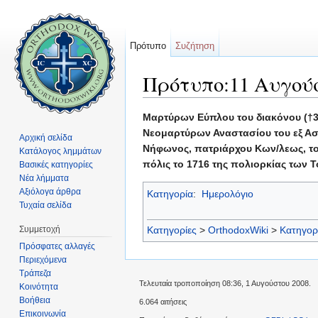
Πρότυπο
Συζήτηση
Πρότυπο:11 Αυγού
Μετάβαση σε:
πλοήγηση
,
αναζήτηση
Μαρτύρων Εύπλου του διακόνου (†3
Νεομαρτύρων Αναστασίου του εξ Ασ
Αρχική σελίδα
Νήφωνος, πατριάρχου Κων/λεως, το
Κατάλογος λημμάτων
πόλις το 1716 της πολιορκίας των 
Βασικές κατηγορίες
Νέα λήμματα
Αξιόλογα άρθρα
Κατηγορία
:
Ημερολόγιο
Τυχαία σελίδα
Συμμετοχή
Κατηγορίες
>
OrthodoxWiki
>
Κατηγορ
Πρόσφατες αλλαγές
Περιεχόμενα
Τράπεζα
Τελευταία τροποποίηση 08:36, 1 Αυγούστου 2008.
Κοινότητα
Βοήθεια
6.064 αιτήσεις
Επικοινωνία