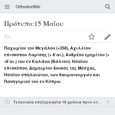
OrthodoxWiki
Πρότυπο:15 Μαΐου
Παχωμίου του Μεγάλου (+358), Αχιλλίου
επισκόπου Λαρίσης (+ δ'αι.), Ανδρέου ερημίτου (+
ιδ'αι.) του εν Καλάνα (Βάλτου). Ησαΐου
επισκόπου, Δημητρίου δουκός της Μόσχας,
Ησαΐου σπηλαιώτου, των θαυματουργών και
Πανηγυριού του εν Κύπρω.
από τον την
Τελευταία επεξεργασία 18 χρόνια πριν