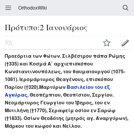
OrthodoxWiki
Πρότυπο:2 Ιανουάριος
Προεόρτια των Φώτων. Σιλβέστρου πάπα Ρώμης
(†335) και Κοσμά Α` αρχιεπισκόπου
Κωνσταντινουπόλεως, του θαυματουργού (1075-
1081). Ιερομάρτυρος Θεαγένους, επισκόπου
Παρίου (†320).Μαρτύρων
Βασιλείου του εξ
Αγκύρας
, Θεοπέμπτου, Θεοπίστου, Σεργίου.
Νεομάρτυρος Γεωργίου του Ίβηρος, του εν
Μυτιλήνη (†1770), Σεραφείμ οσίου εν Σαρώφ
(†1833). Οσίων Θεοδότης (μητρός αγ. Αναργύρων),
Μάρκου του κωφού και Νείλου.