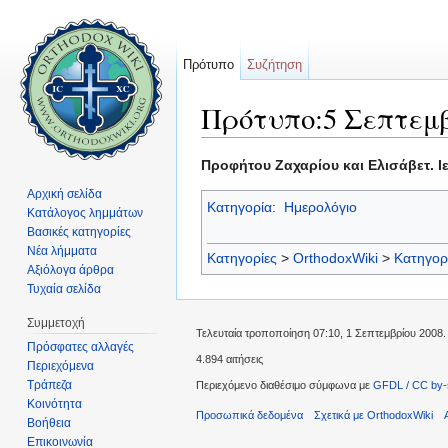
Πρότυπο
Συζήτηση
Πρότυπο:5 Σεπτεμ
Μετάβαση σε:
πλοήγηση
,
αναζήτηση
Προφήτου Ζαχαρίου και Ελισάβετ.
Αρχική σελίδα
Κατηγορία
:
Ημερολόγιο
Κατάλογος λημμάτων
Βασικές κατηγορίες
Νέα λήμματα
Κατηγορίες
>
OrthodoxWiki
>
Κατηγορ
Αξιόλογα άρθρα
Τυχαία σελίδα
Συμμετοχή
Τελευταία τροποποίηση 07:10, 1 Σεπτεμβρίου 2008.
Πρόσφατες αλλαγές
4.894 αιτήσεις
Περιεχόμενα
Τράπεζα
Περιεχόμενο διαθέσιμο σύμφωνα με
GFDL / CC by-
Κοινότητα
Προσωπικά δεδομένα
Σχετικά με OrthodoxWiki
Βοήθεια
Επικοινωνία