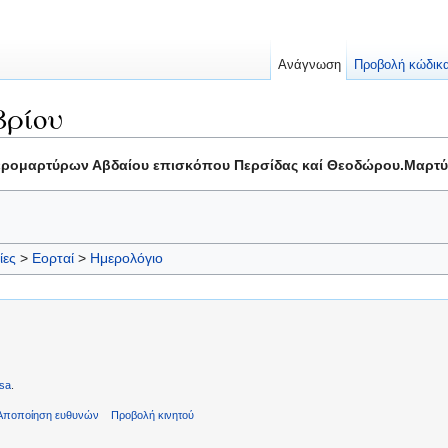
Ανάγνωση
Προβολή κώδικ
βρίου
 Ιερομαρτύρων Αβδαίου επισκόπου Περσίδας καί Θεοδώρου.Μαρτ
ίες
>
Εορταί
>
Ημερολόγιο
sa
.
Αποποίηση ευθυνών
Προβολή κινητού