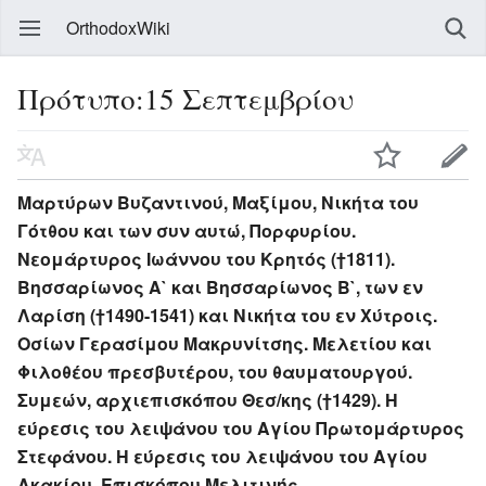
OrthodoxWiki
Πρότυπο:15 Σεπτεμβρίου
Μαρτύρων Βυζαντινού, Μαξίμου, Νικήτα του
Γότθου και των συν αυτώ, Πορφυρίου.
Νεομάρτυρος Ιωάννου του Κρητός (†1811).
Βησσαρίωνος Α` και Βησσαρίωνος Β`, των εν
Λαρίση (†1490-1541) και Νικήτα του εν Χύτροις.
Οσίων Γερασίμου Μακρυνίτσης. Μελετίου και
Φιλοθέου πρεσβυτέρου, του θαυματουργού.
Συμεών, αρχιεπισκόπου Θεσ/κης (†1429). H
εύρεσις του λειψάνου του Aγίου Πρωτομάρτυρος
Στεφάνου. H εύρεσις του λειψάνου του Aγίου
Aκακίου, Eπισκόπου Mελιτινής.