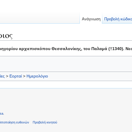
Ανάγνωση
Προβολή κώδικ
ιος
 Γρηγορίου αρχιεπισκόπου Θεσσαλονίκης, του Παλαμά (†1340). Νε
ίες
>
Εορταί
>
Ημερολόγιο
sa
.
Αποποίηση ευθυνών
Προβολή κινητού