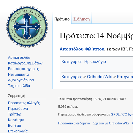
Πρότυπο
Συζήτηση
Πρότυπο:14 Νοέμβρ
Μετάβαση σε:
πλοήγηση
,
αναζήτηση
Αποστόλου Φιλίππου
, εκ των IB`.
Αρχική σελίδα
Κατηγορία
:
Ημερολόγιο
Κατάλογος λημμάτων
Βασικές κατηγορίες
Νέα λήμματα
Κατηγορίες
>
OrthodoxWiki
>
Κατηγορ
Αξιόλογα άρθρα
Τυχαία σελίδα
Συμμετοχή
Τελευταία τροποποίηση 16:26, 21 Ιουλίου 2009.
Πρόσφατες αλλαγές
5.069 αιτήσεις
Περιεχόμενα
Τράπεζα
Περιεχόμενο διαθέσιμο σύμφωνα με
GFDL / CC by-
Κοινότητα
Προσωπικά δεδομένα
Σχετικά με OrthodoxWiki
Βοήθεια
Επικοινωνία