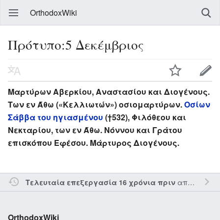
OrthodoxWiki
Πρότυπο:5 Δεκέμβριος
Μαρτύρων Αβερκίου, Αναστασίου και Διογένους.
Των εν Άθω («Κελλιωτών») οσιομαρτύρων.
Οσίων
Σάββα του ηγιασμένου
(†532), Φιλόθεου και
Νεκταρίου, των εν Άθω. Νόννου και Γράτου
επισκόπου Εφέσου. Μάρτυρος Διογένους.
από τον την
Τελευταία επεξεργασία 16 χρόνια πριν
OrthodoxWiki