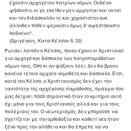
έχουσιν αρχηγέτην πατρίων νόμων. Ουδένα
φήσουσιν, οι γε εκείθεν μεν ώρμηνται και αυτοί
και τον διδάσκαλόν τε και χοροστάτην ουκ
άλλοθεν πόθεν φέρουσιν όμως δ' αφεστήκασιν
Ιουδαίων
"
.
(Ωριγένους,
Κατά Κέλσου
5, 33)
Ρωτάει λοιπόν ο Κέλσος, ποιον έχουν οι Χριστιανοί
για αρχηγό και δάσκαλο των πατροπαράδοτων
νόμων τους. Όσο κι αν ψάξουν λέει, δεν θα βρουν
κανένα τέτοιο αρχαίο νομοθέτη και δάσκαλο. Έτσι,
κατά τον Κέλσο, ο Χριστιανισμός δεν έχει την
ταυτότητα της αρχέγονης παράδοσης, πράγμα που
μας δείχνει πόσο σημαντικό ήταν το κριτήριο αυτό
όχι μόνο για τους Χριστιανούς αλλά και για τους
πολέμιους του. Ο νεωτερισμός, δεν μπορούσε να
σχετίζεται με την ορθοδοξία και καθετί νέο ήταν
ξένο προς την αλήθεια και θα έπρεπε να να