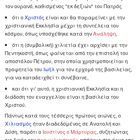
τον ουρανό, καθισμένος "εκ δεξιών" του Πατρός
ότι ο
Χριστός
είναι και θα παραμείνει με την
χριστιανική Εκκλησία μέχρι τη συντέλεια του
κόσμου, όπως υποσχέθηκε κατά την
Ανάληψη
,
ότι η (συμβολική) χιλιετία έχει αρχίσει με την
Πεντηκοστή, όπως φαίνεται από την επιστολή του
αποστόλου Πέτρου, στην οποία χρησιμοποιείται η
προφητεία του
Ιωήλ
για τον ερχομό της βασιλείας,
για να καταδειχθεί τι συνέβαινε,
και ότι γι' αυτό, η χριστιανική Εκκλησία και η
διάδοση του ευαγγελίου είναι η βασιλεία του
Χριστού.
Πάντως κατά τους τέσσερις πρώτους αιώνες, ο
Χιλιασμός
ήταν διαδεδομένος σε Ανατολή και
Δύση, παρότι ο
Ιουστίνος ο Μάρτυρας
, συζητώντας
τις δικές του
προ-χιλιαστικές
απόψεις στο έργο του