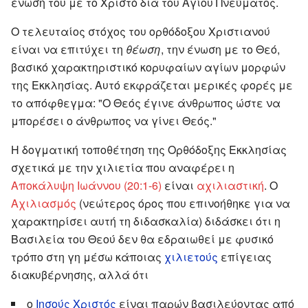
ένωσή του με το Χριστό διά του Αγίου Πνεύματος.
Ο τελευταίος στόχος του ορθόδοξου Χριστιανού
είναι να επιτύχει τη
θέωση
, την ένωση με το Θεό,
βασικό χαρακτηριστικό κορυφαίων αγίων μορφών
της Εκκλησίας. Αυτό εκφράζεται μερικές φορές με
το απόφθεγμα: "Ο Θεός έγινε άνθρωπος ώστε να
μπορέσει ο άνθρωπος να γίνει Θεός."
Η δογματική τοποθέτηση της Ορθόδοξης Εκκλησίας
σχετικά με την χιλιετία που αναφέρει η
Αποκάλυψη Ιωάννου (20:1-6)
είναι
αχιλιαστική
. Ο
Αχιλιασμός
(νεώτερος όρος που επινοήθηκε για να
χαρακτηρίσει αυτή τη διδασκαλία) διδάσκει ότι η
Βασιλεία του Θεού δεν θα εδραιωθεί με φυσικό
τρόπο στη γη μέσω κάποιας
χιλιετούς
επίγειας
διακυβέρνησης, αλλά ότι
ο
Ιησούς Χριστός
είναι παρών βασιλεύοντας από