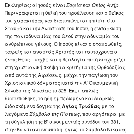
Εκκλησίας: ο Ιησούς είναι
Σοφία
και
Θείος Ανήρ
.
Περιγράφεται η θεϊκή του προέλευση και ο θεϊκός
του χαρακτήρας και διατυπώνεται η πίστη στο
Σταυρό και την Ανάσταση του Ιησού, η ενσάρκωση
της παντοδυναμίας του Θεού στην αδυναμία του
ανθρώπινου γένους. Ο Ιησούς είναι ο σταυρωθείς,
ταφείς και αναστάς Χριστός και ταυτόχρονα ο
ένας Θεός-Γιαχβέ και η θεολογία αυτή διαχωρίζει
στη χριστιανική σκέψη τα κριτήρια της Ορθοδοξίας
από αυτά της Αιρέσεως, μέχρι την παγίωση του
Χριστιανικού δόγματος κατά την Α' Οικουμενική
Σύνοδο της Νικαίας το 325. Εκεί, απλώς
διατυπώθηκε, το ήδη εμπεδωμένο και διαρκώς
διδασκόμενο δόγμα της
Αγίας Τριάδας
με το
λεγόμενο
Σύμβολο της Πίστεως
, που αργότερα, με
τη σύγκληση της Β' οικουμενικής συνόδου του 381,
στην Κωνσταντινούπολη, έγινε το Σύμβολο Νικαίας-