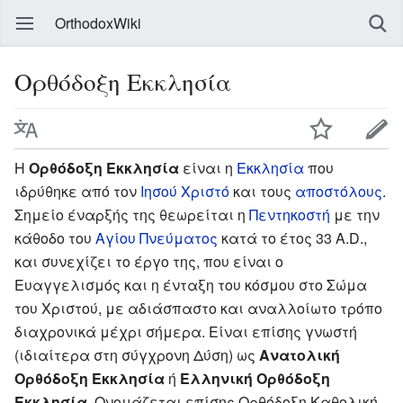
OrthodoxWiki
Ορθόδοξη Εκκλησία
Η
Ορθόδοξη Εκκλησία
είναι η
Εκκλησία
που
ιδρύθηκε από τον
Ιησού Χριστό
και τους
αποστόλους
.
Σημείο έναρξής της θεωρείται η
Πεντηκοστή
με την
κάθοδο του
Αγίου Πνεύματος
κατά το έτος 33 A.D.,
και συνεχίζει το έργο της, που είναι ο
Ευαγγελισμός και η ένταξη του κόσμου στο Σώμα
του Χριστού, με αδιάσπαστο και αναλλοίωτο τρόπο
διαχρονικά μέχρι σήμερα. Είναι επίσης γνωστή
(ιδιαίτερα στη σύγχρονη Δύση) ως
Ανατολική
Ορθόδοξη Εκκλησία
ή
Ελληνική Ορθόδοξη
Εκκλησία
. Ονομάζεται επίσης Ορθόδοξη Καθολική