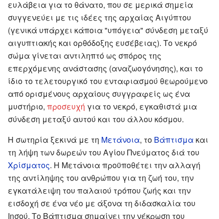
ευλάβεια για το θάνατο, που σε μερικά σημεία
συγγενεύει με τις ιδέες της αρχαίας Αιγύπτου
(γενικά υπάρχει κάποια "υπόγεια" σύνδεση μεταξύ
αιγυπτιακής και ορθόδοξης ευσέβειας). Το νεκρό
σώμα γίνεται αντιληπτό ως σπόρος της
επερχόμενης ανάστασης (αναζωογόνησης), και το
ίδιο το τελετουργικό του ενταφιασμού θεωρούμενο
από ορισμένους αρχαίους συγγραφείς ως ένα
μυστήριο,
προσευχή
για το νεκρό, εγκαθιστά μια
σύνδεση μεταξύ αυτού και του άλλου κόσμου.
Η σωτηρία ξεκινά με τη
Μετάνοια
, το
Βάπτισμα
και
τη λήψη των δωρεών του Αγίου Πνεύματος διά του
Χρίσματος
. Η Μετάνοια προϋποθέτει την αλλαγή
της αντίληψης του ανθρώπου για τη ζωή του, την
εγκατάλειψη του παλαιού τρόπου ζωής και την
εισδοχή σε ένα νέο με άξονα τη διδασκαλία του
Ιησού. Το Βάπτισμα σημαίνει την νέκρωση του