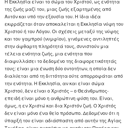
Η Εκκλησία είναι το σώμα του Χριστού, ως ενότητα
της ζωής μαζί του, μιας ζωής εξαρτημένης από
Αυτόν και υπό την εξουσία του. Η ίδια ιδέα
εκφράζεται όταν αποκαλείται η Εκκλησία νύφη του
Χριστού ή του Λόγου. Οι σχέσεις μεταξύ της νύφης
και του γαμπρού (νυμφίου), γινόμενες αντιληπτές
στην άφθαρτη πληρότητά τους, συνιστούν μια
τέλεια ενότητα ζωής, μια ενότητα που
διαφυλλάσει το δεδομένο της διαφορετικότητάς
τους: είναι μια ένωση δύο οντοτήτων, η οποία δεν
διαλύεται από τη διττότητα ούτε απορροφάται από
την ενότητα. Η Εκκλησία, αν και είναι σώμα
Χριστού, δεν είναι ο Χριστός – ο Θεάνθρωπος-
επειδή είναι μόνο η ανθρώπινη φύση του. Είναι,
όμως, η εν Χριστώ και δια Χριστόν ζωή. Ο Χριστός
δεν είναι μόνο ένα θείο πρόσωπο. Δεδομένου ότι η
ύπαρξή του είναι αδιάσπαστη από αυτήν της Αγίας
Τριάδας, είναι ομοούσια με αυτήν του Πατέρα και