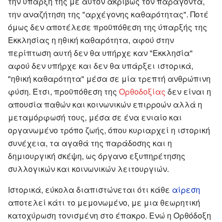
την ύπαρξή της με αυτόν ακριβώς τον παράγοντα,
την αναζήτηση της "αρχέγονης καθαρότητας". Ποτέ
όμως δεν αποτέλεσε προϋπόθεση της ύπαρξής της
Εκκλησίας η ηθική καθαρότητα, αφού στην
περίπτωση αυτή δεν θα υπήρχε καν "Εκκλησία"
αφού δεν υπήρχε και δεν θα υπάρξει ιστορικά,
"ηθική καθαρότητα" μέσα σε μία τρεπτή ανθρώπινη
φύση. Έτσι, προϋπόθεση της
Ορθοδοξίας
δεν είναι η
απουσία παθών και κοινωνικών επιρροών αλλά η
μεταμόρφωσή τους, μέσα σε ένα ενιαίο και
οργανωμένο τρόπο ζωής, όπου κυριαρχεί η ιστορική
συνέχεια, τα αγαθά της παράδοσης και η
δημιουργική σκέψη, ως όργανο εξυπηρέτησης
συλλογικών και κοινωνικών λειτουργιών.
Ιστορικά, εύκολα διαπιστώνεται ότι κάθε
αίρεση
αποτελεί κάτι το μεμονωμένο, με μια θεωρητική
κατοχύρωση τονισμένη στο έπακρο. Ενώ η Ορθόδοξη