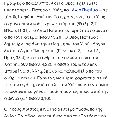
Γραφές αποκαλύπτουν ότι ο Θεός έχει τρεις
υποστάσεις - Πατέρας, Υιός, και
Άγιο Πνεύμα
– σε
μία θεία φύση. Από τον Πατέρα γεννιέται ο Υιός
άχρονα, πριν κάθε χρονικό σημείο
(Ψαλμ.2,7,
Β’Κορ.11,31)
. Το Άγιο Πνεύμα εκπορεύεται αιώνια
από τον Πατέρα
(Ιωάν.15,26)
. Ο Θεός Πατέρας
δημιούργησε όλη την κτίση μέσω του Υιού - Λόγου,
διά του Αγίου Πνεύματος
(Γέν.1 και 2, Ιωαν.1,3,
Πράξ.33,4)
, και οι άνθρωποι καλούνται να τον
λατρέψουν
(Ιωαν. 4,23)
. Η ουσία του Θεού δεν
μπορεί να συλληφθεί, να καταληφθεί από τον
ανθρώπινο νου. Έχοντας ως κύριο χαρακτηριστικό
του την αγάπη, απέστειλε τον Υιό του για να σώσει
το ανθρώπινο γένος προσφέροντας προς αυτό την
αιώνια ζωή
(Ιωαν.3,16)
.
Ο Ιησούς Χριστός είναι το δεύτερο πρόσωπο της
Αγίας Τριάδας, γεννημένος από τον Πατέρα προ