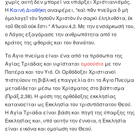
χωρίς αυτή δεν μπορεί να υπάρξει Χριστιανισμός.
Η
Καινή Διαθήκη
αναφέρει, "
καὶ πᾶν πνεῦμα ὃ μὴ
ὁμολογεῖ τὸν Ἰησοῦν Χριστὸν ἐν σαρκὶ ἐληλυθότα, ἐκ
τοῦ Θεοῦ οὐκ ἔστι·
"
Α'Ιωαν.4,3
. Με την ενσάρκωσή του,
ο Λόγος εξαγόρασε την ανθρωπότητα από το
κράτος της φθοράς και του θανάτου.
Το Άγιο πνεύμα είναι ένα από τα πρόσωπα της
Αγίας Τριάδας και υφίσταται
ομοούσιο
με τον
Πατέρα και τον Υιό. Οι Ορθόδοξοι Χριστιανοί
πιστεύουν τη βιβλική επαγγελία ότι το Άγιο Πνεύμα
μεταδίδεται μέσω του Χρίσματος στο βάπτισμα
(Πράξ.2,38)
. Η φύση της ορθόδοξης εκκλησίας
κατανοείται ως Εκκλησία του τρισυπόστατου Θεού.
Η Αγία Τριάδα είναι βάση και πηγή της ύπαρξης της
Εκκλησίας και, υπό αυτήν την έννοια, η Εκκλησία
είναι εικόνα και ομοίωση του Θεού.