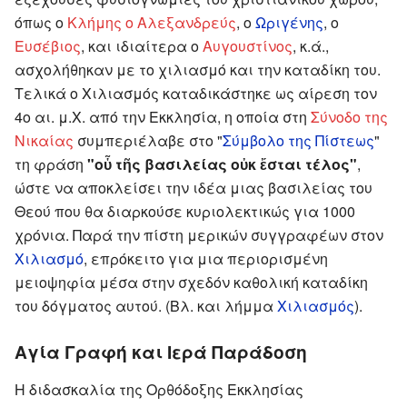
όπως ο
Κλήμης ο Αλεξανδρεύς
, ο
Ωριγένης
, ο
Ευσέβιος
, και ιδιαίτερα ο
Αυγουστίνος
, κ.ά.,
ασχολήθηκαν με το χιλιασμό και την καταδίκη του.
Τελικά ο Χιλιασμός καταδικάστηκε ως αίρεση τον
4ο αι. μ.Χ. από την Εκκλησία, η οποία στη
Σύνοδο της
Νικαίας
συμπεριέλαβε στο "
Σύμβολο της Πίστεως
"
τη φράση
"οὗ τῆς βασιλείας οὐκ ἔσται τέλος"
,
ώστε να αποκλείσει την ιδέα μιας βασιλείας του
Θεού που θα διαρκούσε κυριολεκτικώς για 1000
χρόνια. Παρά την πίστη μερικών συγγραφέων στον
Χιλιασμό
, επρόκειτο για μια περιορισμένη
μειοψηφία μέσα στην σχεδόν καθολική καταδίκη
του δόγματος αυτού. (Βλ. και λήμμα
Χιλιασμός
).
Αγία Γραφή και Ιερά Παράδοση
Η διδασκαλία της Ορθόδοξης Εκκλησίας