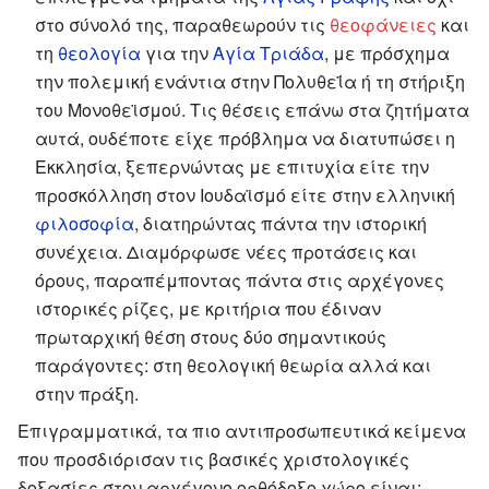
στο σύνολό της, παραθεωρούν τις
θεοφάνειες
και
τη
θεολογία
για την
Αγία Τριάδα
, με πρόσχημα
την πολεμική ενάντια στην Πολυθεΐα ή τη στήριξη
του Μονοθεϊσμού. Τις θέσεις επάνω στα ζητήματα
αυτά, ουδέποτε είχε πρόβλημα να διατυπώσει η
Εκκλησία, ξεπερνώντας με επιτυχία είτε την
προσκόλληση στον Ιουδαϊσμό είτε στην ελληνική
φιλοσοφία
, διατηρώντας πάντα την ιστορική
συνέχεια. Διαμόρφωσε νέες προτάσεις και
όρους, παραπέμποντας πάντα στις αρχέγονες
ιστορικές ρίζες, με κριτήρια που έδιναν
πρωταρχική θέση στους δύο σημαντικούς
παράγοντες: στη θεολογική θεωρία αλλά και
στην πράξη.
Επιγραμματικά, τα πιο αντιπροσωπευτικά κείμενα
που προσδιόρισαν τις βασικές χριστολογικές
δοξασίες στον αρχέγονο ορθόδοξο χώρο είναι: