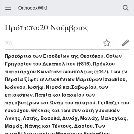
OrthodoxWiki
Πρότυπο:20 Νοέμβριος
Προεόρτια των Εισοδείων της Θεοτόκου. Οσίων
Γρηγορίου του Δεκαπολίτου (†816), Πρόκλου
πατριάρχου Κωνσταντινουπόλεως (†447). Των εν
Περσία ξίφει τελειωθέντων Μαρτύρων Ισαακίου,
Ιωάννου, Ιωσήφ, Νιρσά καιΣαβωρίου, των
επισκόπων. Παπία και Ισαακίου των
πρεσβυτέρων και Ωνάμ του ασκητού. Γεϊθαζέτ του
ευνούχου. Θέκλας και των συν αυτή γυναικών
Αννης, Αστής, Βαουθά, Δινάχ, Μαλάχ, Μαλοχίας,
Μαμάς, Νάνης και Τέντους. Δασίου. Των
αυταδέλφων αγίων Μαρτύρων Ευσταθίου