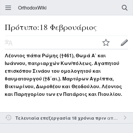
OrthodoxWiki
Πρότυπο:18 Φεβρουάριος
Λέοντος πάπα Ρώμης (†461), Θωμά Α` και
Ιωάννου, πατριαρχών Κων/πόλεως. Αγαπητού
επισκόπου Σινάου του ομολογητού και
θαυματουργού (†δ΄αι.). Μαρτύρων Αγρίππα,
Βικτωρίνου, Δωροθέου και Θεοδούλου. Λέοντος
και Παρηγορίου των εν Πατάροις και Πιουλίου.
από τον την
Τελευταία επεξεργασία 18 χρόνια πριν