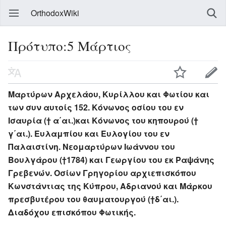
OrthodoxWiki
Πρότυπο:5 Μάρτιος
Μαρτύρων Αρχελάου, Κυρίλλου και Φωτίου και
των συν αυτοίς 152. Κόνωνος οσίου του εν
Ισαυρία († α΄αι.)και Κόνωνος του κηπουρού (†
γ΄αι.). Ευλαμπίου και Ευλογίου του εν
Παλαιστίνη. Νεομαρτύρων Ιωάννου του
Βουλγάρου (†1784) και Γεωργίου του εκ Ραψάνης
Γρεβενών. Οσίων Γρηγορίου αρχιεπισκόπου
Κωνστάντιας της Κύπρου, Αδριανού και Μάρκου
πρεσβυτέρου του θαυματουργού (†δ΄αι.).
Διαδόχου επισκόπου Φωτικής.