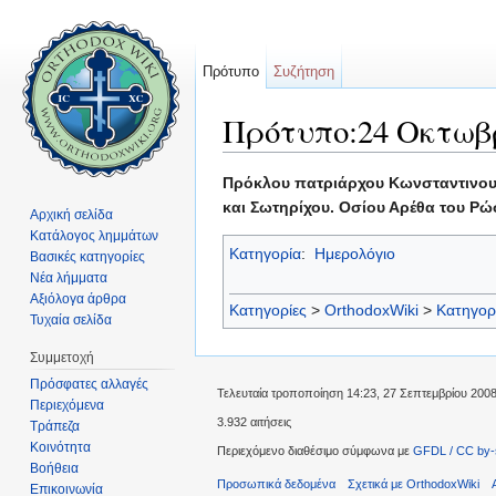
Πρότυπο
Συζήτηση
Πρότυπο:24 Οκτωβ
Μετάβαση σε:
πλοήγηση
,
αναζήτηση
Πρόκλου πατριάρχου Κωνσταντινουπ
και Σωτηρίχου. Οσίου Αρέθα του Ρώ
Αρχική σελίδα
Κατάλογος λημμάτων
Κατηγορία
:
Ημερολόγιο
Βασικές κατηγορίες
Νέα λήμματα
Αξιόλογα άρθρα
Κατηγορίες
>
OrthodoxWiki
>
Κατηγορ
Τυχαία σελίδα
Συμμετοχή
Πρόσφατες αλλαγές
Τελευταία τροποποίηση 14:23, 27 Σεπτεμβρίου 2008
Περιεχόμενα
3.932 αιτήσεις
Τράπεζα
Κοινότητα
Περιεχόμενο διαθέσιμο σύμφωνα με
GFDL / CC by-
Βοήθεια
Προσωπικά δεδομένα
Σχετικά με OrthodoxWiki
Επικοινωνία