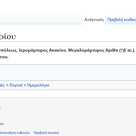
Ανάγνωση
Προβολή κώδικ
ρίου
όλεως. Ιερομάρτυρος Ακακίου. Μεγαλομάρτυρος Αρέθα (†β΄αι.)
σου.
ίες
>
Εορταί
>
Ημερολόγιο
.
sa
.
Αποποίηση ευθυνών
Προβολή κινητού