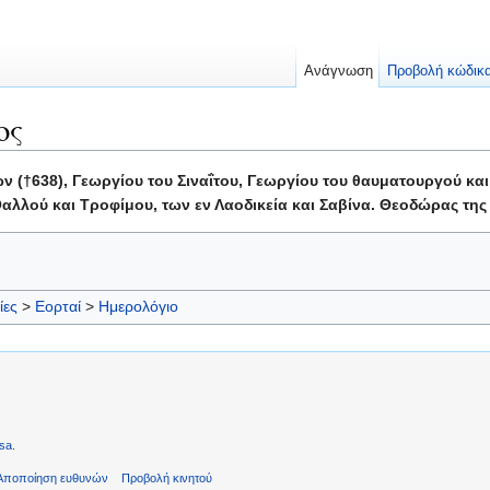
Ανάγνωση
Προβολή κώδικ
ος
(†638), Γεωργίου του Σιναΐτου, Γεωργίου του θαυματουργού και
αλλού και Τροφίμου, των εν Λαοδικεία και Σαβίνα. Θεοδώρας της
ίες
>
Εορταί
>
Ημερολόγιο
sa
.
Αποποίηση ευθυνών
Προβολή κινητού