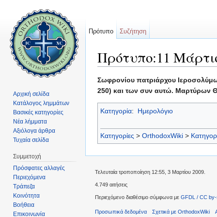
Πρότυπο
Συζήτηση
Πρότυπο:11 Μάρτι
Μετάβαση σε:
πλοήγηση
,
αναζήτηση
Σωφρονίου πατριάρχου Ιεροσολύμων 
250) και των συν αυτώ. Μαρτύρων Θ
Αρχική σελίδα
Κατάλογος λημμάτων
Κατηγορία
:
Ημερολόγιο
Βασικές κατηγορίες
Νέα λήμματα
Αξιόλογα άρθρα
Κατηγορίες
>
OrthodoxWiki
>
Κατηγορ
Τυχαία σελίδα
Συμμετοχή
Πρόσφατες αλλαγές
Τελευταία τροποποίηση 12:55, 3 Μαρτίου 2009.
Περιεχόμενα
4.749 αιτήσεις
Τράπεζα
Κοινότητα
Περιεχόμενο διαθέσιμο σύμφωνα με
GFDL / CC by-
Βοήθεια
Προσωπικά δεδομένα
Σχετικά με OrthodoxWiki
Επικοινωνία