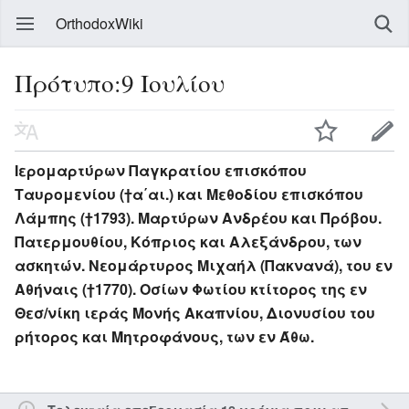
OrthodoxWiki
Πρότυπο:9 Ιουλίου
Ιερομαρτύρων Παγκρατίου επισκόπου
Ταυρομενίου (†α΄αι.) και Μεθοδίου επισκόπου
Λάμπης (†1793). Μαρτύρων Ανδρέου και Πρόβου.
Πατερμουθίου, Κόπριος και Αλεξάνδρου, των
ασκητών. Νεομάρτυρος Μιχαήλ (Πακνανά), του εν
Αθήναις (†1770). Οσίων Φωτίου κτίτορος της εν
Θεσ/νίκη ιεράς Μονής Ακαπνίου, Διονυσίου του
ρήτορος και Μητροφάνους, των εν Άθω.