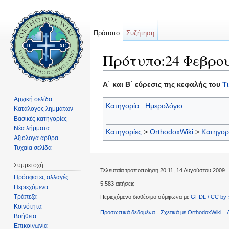
Πρότυπο
Συζήτηση
Πρότυπο:24 Φεβρο
Μετάβαση σε:
πλοήγηση
,
αναζήτηση
Α΄ και Β΄ εύρεσις της κεφαλής του
Τ
Αρχική σελίδα
Κατηγορία
:
Ημερολόγιο
Κατάλογος λημμάτων
Βασικές κατηγορίες
Νέα λήμματα
Κατηγορίες
>
OrthodoxWiki
>
Κατηγορ
Αξιόλογα άρθρα
Τυχαία σελίδα
Συμμετοχή
Τελευταία τροποποίηση 20:11, 14 Αυγούστου 2009.
Πρόσφατες αλλαγές
5.583 αιτήσεις
Περιεχόμενα
Τράπεζα
Περιεχόμενο διαθέσιμο σύμφωνα με
GFDL / CC by-
Κοινότητα
Προσωπικά δεδομένα
Σχετικά με OrthodoxWiki
Βοήθεια
Επικοινωνία