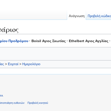
Ανάγνωση
Προβολή κώδικ
υάριος
ιμίου Προδρόμου
· Boisil Αγιος Σκωτίας · Ethelbert Αγιος Αγγλίας 
ίες
>
Εορταί
>
Ημερολόγιο
sa
.
Αποποίηση ευθυνών
Προβολή κινητού