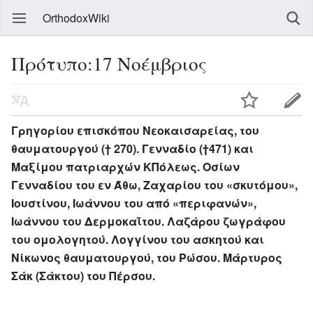
OrthodoxWiki
Πρότυπο:17 Νοέμβριος
Γρηγορίου επισκόπου Νεοκαισαρείας, του
θαυματουργού († 270). Γενναδίο (†471) και
Μαξίμου πατριαρχών ΚΠόλεως. Οσίων
Γενναδίου του εν Άθω, Ζαχαρίου του «σκυτόμου»,
Ιουστίνου, Ιωάννου του από «περιφανών»,
Ιωάννου του Δερμοκαΐτου. Λαζάρου ζωγράφου
του ομολογητού. Λογγίνου του ασκητού και
Νίκωνος θαυματουργού, του Ρώσου. Μάρτυρος
Σάκ (Σάκτου) του Πέρσου.