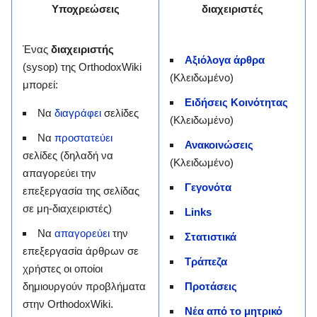
Υποχρεώσεις
διαχειριστές
Ένας
διαχειριστής
Αξιόλογα άρθρα
(sysop) της OrthodoxWiki
(Κλειδωμένο)
μπορεί:
Ειδήσεις Κοινότητας
Να
διαγράφει
σελίδες
(Κλειδωμένο)
Να
προστατεύει
Ανακοινώσεις
σελίδες (δηλαδή να
(Κλειδωμένο)
απαγορεύει την
Γεγονότα
επεξεργασία της σελίδας
σε μη-διαχειριστές)
Links
Να
απαγορεύει
την
Στατιστικά
επεξεργασία άρθρων σε
Τράπεζα
χρήστες οι οποίοι
δημιουργούν προβλήματα
Προτάσεις
στην OrthodoxWiki.
Νέα από το μητρικό