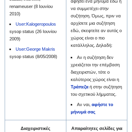
αφήσει ένα μήνυμα εδώ ή
renameuser (8 Ιουνίου
να συμμετέχει στην
2010)
συζήτηση. Όμως, πριν να
αρχίσετε μια συζήτηση
User:Kalogeropoulos
εδώ, σκεφτείτε αν αυτός ο
sysop status (26 Ιουνίου
χώρος είναι ο πιο
2009)
κατάλληλος. Δηλαδή:
User:George Makris
‎sysop status (8/05/2008)
Αν η συζήτηση δεν
χρειάζεται την επέμβαση
διαχειριστών, τότε ο
καλύτερος χώρος είναι η
Τράπεζα
ή στην συζήτηση
του σχετικού λήμματος.
Αν ναι,
αφήστε το
μήνυμά σας
Διαχειριστικές
Απαραίτητες σελίδες για