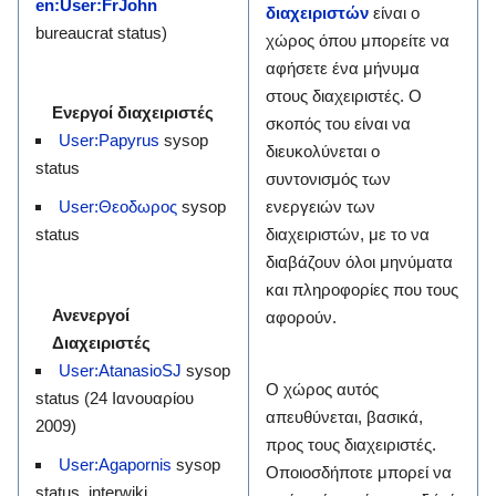
en:User:FrJohn
διαχειριστών
είναι ο
bureaucrat status)
χώρος όπου μπορείτε να
αφήσετε ένα μήνυμα
στους διαχειριστές. Ο
Ενεργοί διαχειριστές
σκοπός του είναι να
User:Papyrus
sysop
διευκολύνεται ο
status
συντονισμός των
ενεργειών των
User:Θεοδωρος
sysop
διαχειριστών, με το να
status
διαβάζουν όλοι μηνύματα
και πληροφορίες που τους
Ανενεργοί
αφορούν.
Διαχειριστές
User:AtanasioSJ
sysop
Ο χώρος αυτός
status (24 Ιανουαρίου
απευθύνεται, βασικά,
2009)
προς τους διαχειριστές.
User:Agapornis
‎sysop
Οποιοσδήποτε μπορεί να
status, interwiki,