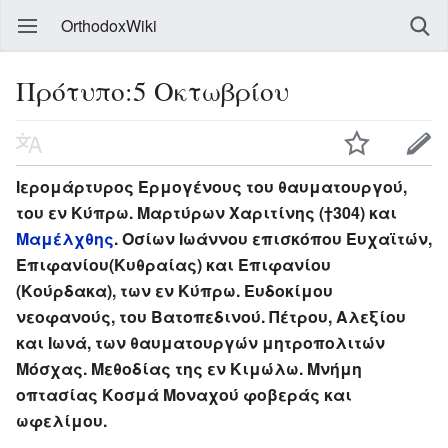
OrthodoxWiki
Πρότυπο:5 Οκτωβρίου
Ιερομάρτυρος Ερμογένους του θαυματουργού,
του εν Κύπρω. Μαρτύρων Χαριτίνης (†304) και
Μαμέλχθης
. Οσίων Ιωάννου επισκόπου Ευχαϊτών,
Επιφανίου(Κυθραίας) και Επιφανίου
(Κούρδακα), των εν Κύπρω. Ευδοκίμου
νεοφανούς, του Βατοπεδινού. Πέτρου, Αλεξίου
και Ιωνά, των θαυματουργών μητροπολιτών
Μόσχας. Μεθοδίας της εν Κιμώλω. Μνήμη
οπτασίας Κοσμά Μοναχού φοβεράς και
ωφελίμου.