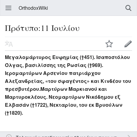
OrthodoxWiki
Πρότυπο:11 Ιουλίου
Μεγαλομάρτυρος Ευφημίας (†451). Ισαποστόλου
Όλγας, βασιλίσσης της Ρωσίας (†969).
Ιερομαρτύρων Αρσενίου πατριάρχου
Αλεξανδρείας, «του σφαγέντος» και Κινδέου του
πρεσβυτέρου.Μαρτύρων Μαρκιανού και
Μαρτυροκλέους. Νεομαρτύρων Νικόδημου εξ
Ελβασάν (†1722), Νεκταρίου, του εκ Βρυούλων
(†1820).