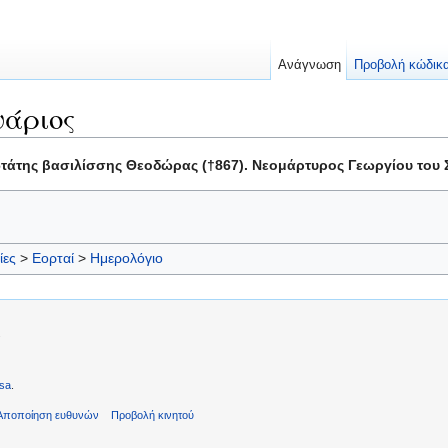
Ανάγνωση
Προβολή κώδικ
υάριος
τάτης βασιλίσσης Θεοδώρας (†867). Νεομάρτυρος Γεωργίου του Σ
ίες
>
Εορταί
>
Ημερολόγιο
.
sa
.
Αποποίηση ευθυνών
Προβολή κινητού