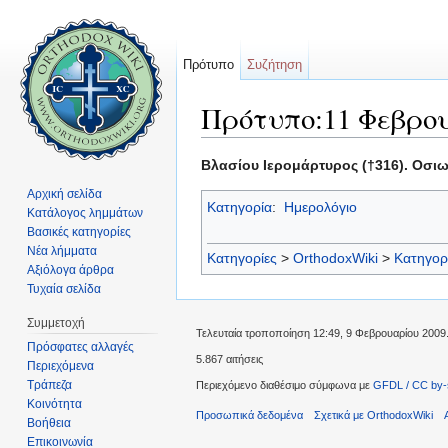
Πρότυπο
Συζήτηση
Πρότυπο:11 Φεβρο
Μετάβαση σε:
πλοήγηση
,
αναζήτηση
Βλασίου Ιερομάρτυρος (†316). Οσιω
Αρχική σελίδα
Κατηγορία
:
Ημερολόγιο
Κατάλογος λημμάτων
Βασικές κατηγορίες
Νέα λήμματα
Κατηγορίες
>
OrthodoxWiki
>
Κατηγορ
Αξιόλογα άρθρα
Τυχαία σελίδα
Συμμετοχή
Τελευταία τροποποίηση 12:49, 9 Φεβρουαρίου 2009
Πρόσφατες αλλαγές
5.867 αιτήσεις
Περιεχόμενα
Τράπεζα
Περιεχόμενο διαθέσιμο σύμφωνα με
GFDL / CC by-
Κοινότητα
Προσωπικά δεδομένα
Σχετικά με OrthodoxWiki
Βοήθεια
Επικοινωνία