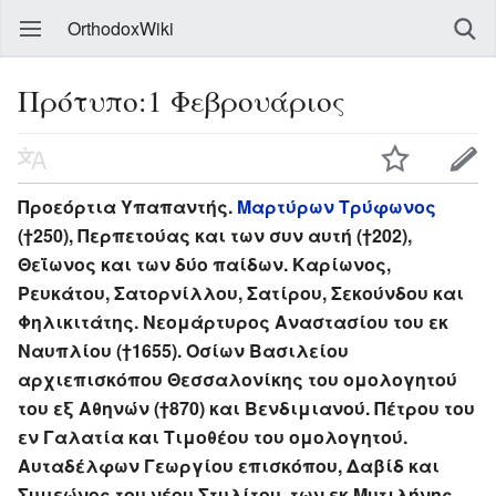
OrthodoxWiki
Πρότυπο:1 Φεβρουάριος
Προεόρτια Υπαπαντής.
Μαρτύρων Τρύφωνος
(†250), Περπετούας και των συν αυτή (†202),
Θεΐωνος και των δύο παίδων. Καρίωνος,
Ρευκάτου, Σατορνίλλου, Σατίρου, Σεκούνδου και
Φηλικιτάτης. Νεομάρτυρος Αναστασίου του εκ
Ναυπλίου (†1655). Οσίων Βασιλείου
αρχιεπισκόπου Θεσσαλονίκης του ομολογητού
του εξ Αθηνών (†870) και Βενδιμιανού. Πέτρου του
εν Γαλατία και Τιμοθέου του ομολογητού.
Αυταδέλφων Γεωργίου επισκόπου, Δαβίδ και
Συμεώνος του νέου Στυλίτου, των εκ Μυτιλήνης.