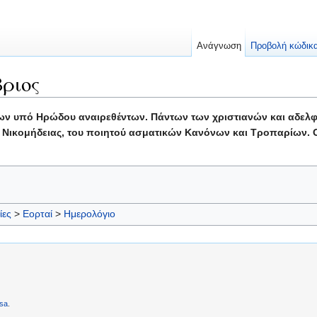
Ανάγνωση
Προβολή κώδικ
ριος
ν υπό Ηρώδου αναιρεθέντων. Πάντων των χριστιανών και αδελφών
 Νικομήδειας, του ποιητού ασματικών Κανόνων και Τροπαρίων. 
ίες
>
Εορταί
>
Ημερολόγιο
sa
.