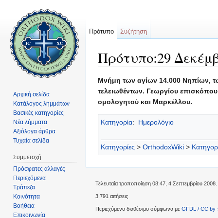
Πρότυπο
Συζήτηση
Πρότυπο:29 Δεκέμβ
Μετάβαση σε:
πλοήγηση
,
αναζήτηση
Μνήμη των αγίων 14.000 Νηπίων, τω
τελειωθέντων. Γεωργίου επισκόπου
Αρχική σελίδα
ομολογητού και Μαρκέλλου.
Κατάλογος λημμάτων
Βασικές κατηγορίες
Κατηγορία
:
Ημερολόγιο
Νέα λήμματα
Αξιόλογα άρθρα
Τυχαία σελίδα
Κατηγορίες
>
OrthodoxWiki
>
Κατηγορ
Συμμετοχή
Πρόσφατες αλλαγές
Περιεχόμενα
Τελευταία τροποποίηση 08:47, 4 Σεπτεμβρίου 2008.
Τράπεζα
Κοινότητα
3.791 αιτήσεις
Βοήθεια
Περιεχόμενο διαθέσιμο σύμφωνα με
GFDL / CC by-
Επικοινωνία