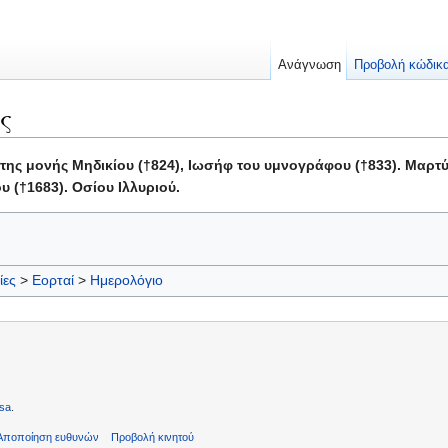
Ανάγνωση
Προβολή κώδικ
ς
της μονής Μηδικίου (†824), Ιωσήφ του υμνογράφου (†833). Μαρτ
 (†1683). Οσίου Ιλλυριού.
ίες
>
Εορταί
>
Ημερολόγιο
sa
.
Αποποίηση ευθυνών
Προβολή κινητού