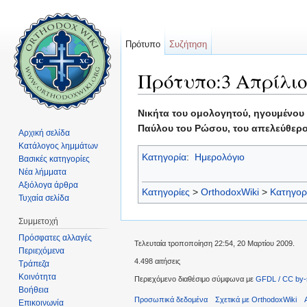
Πρότυπο
Συζήτηση
Πρότυπο:3 Απρίλιο
Μετάβαση σε:
πλοήγηση
,
αναζήτηση
Νικήτα του ομολογητού, ηγουμένου 
Παύλου του Ρώσου, του απελεύθερου
Αρχική σελίδα
Κατάλογος λημμάτων
Κατηγορία
:
Ημερολόγιο
Βασικές κατηγορίες
Νέα λήμματα
Αξιόλογα άρθρα
Κατηγορίες
>
OrthodoxWiki
>
Κατηγορ
Τυχαία σελίδα
Συμμετοχή
Πρόσφατες αλλαγές
Τελευταία τροποποίηση 22:54, 20 Μαρτίου 2009.
Περιεχόμενα
4.498 αιτήσεις
Τράπεζα
Κοινότητα
Περιεχόμενο διαθέσιμο σύμφωνα με
GFDL / CC by-
Βοήθεια
Προσωπικά δεδομένα
Σχετικά με OrthodoxWiki
Επικοινωνία