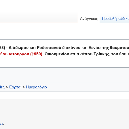
Ανάγνωση
Προβολή κώδικ
3) · Διόδωρου και Ροδοπιανού διακόνου καί Ξενίας της θαυματου
 θαυματουργού (†950)
. Οικουμενίου επισκόπου Τρίκκης, του θαυμ
ίες
>
Εορταί
>
Ημερολόγιο
sa
.