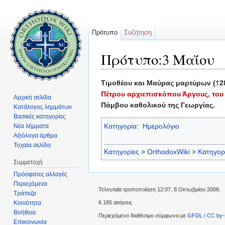
Πρότυπο
Συζήτηση
Πρότυπο:3 Μαΐου
Μετάβαση σε:
πλοήγηση
,
αναζήτηση
Τιμοθέου και Μαύρας μαρτύρων (†28
Πέτρου αρχιεπισκόπου Άργους, του
Αρχική σελίδα
Πάμβου καθολικού της Γεωργίας.
Κατάλογος λημμάτων
Βασικές κατηγορίες
Κατηγορία
:
Ημερολόγιο
Νέα λήμματα
Αξιόλογα άρθρα
Τυχαία σελίδα
Κατηγορίες
>
OrthodoxWiki
>
Κατηγορ
Συμμετοχή
Πρόσφατες αλλαγές
Περιεχόμενα
Τελευταία τροποποίηση 12:07, 8 Οκτωβρίου 2008.
Τράπεζα
Κοινότητα
6.185 αιτήσεις
Βοήθεια
Περιεχόμενο διαθέσιμο σύμφωνα με
GFDL / CC by-
Επικοινωνία