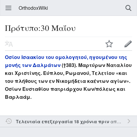
OrthodoxWiki
Πρότυπο:30 Μαΐου
Οσίου Ισαακίου του ομολογητού, ηγουμένου της
μονής των Δαλμάτων
(†383). Μαρτύρων Ναταλίου
και Χριστίνης. Εύπλου, Ρωμανού, Τελετίου «και
του πλήθους των εν Νικομήδεια καέντων αγίων».
Οσίων Ευσταθίου πατριάρχου Κων/πόλεως και
Βαρλαάμ.
από τον την
Τελευταία επεξεργασία 18 χρόνια πριν