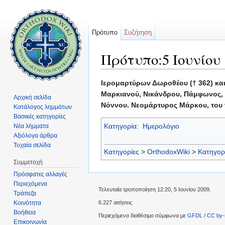
Πρότυπο
Συζήτηση
Πρότυπο:5 Ιουνίου
Μετάβαση σε:
πλοήγηση
,
αναζήτηση
Ιερομαρτύρων Δωροθέου († 362) κα
Μαρκιανού, Νικάνδρου, Πάμφωνος, Υ
Αρχική σελίδα
Νόννου. Νεομάρτυρος Μάρκου, του ν
Κατάλογος λημμάτων
Βασικές κατηγορίες
Κατηγορία
:
Ημερολόγιο
Νέα λήμματα
Αξιόλογα άρθρα
Τυχαία σελίδα
Κατηγορίες
>
OrthodoxWiki
>
Κατηγορ
Συμμετοχή
Πρόσφατες αλλαγές
Περιεχόμενα
Τελευταία τροποποίηση 12:20, 5 Ιουνίου 2009.
Τράπεζα
Κοινότητα
6.227 αιτήσεις
Βοήθεια
Περιεχόμενο διαθέσιμο σύμφωνα με
GFDL / CC by-
Επικοινωνία