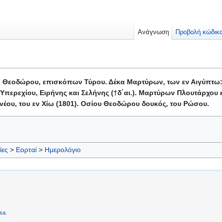
Ανάγνωση
Προβολή κώδικ
ι Θεοδώρου, επισκόπων Τύρου. Δέκα Μαρτύρων, των εν Αιγύπτω:
περεχίου, Ειρήνης και Σελήνης (†δ΄αι.). Μαρτύρων Πλουτάρχου 
έου, του εν Χίω (1801). Οσίου Θεοδώρου δουκός, του Ρώσου.
ίες
>
Εορταί
>
Ημερολόγιο
sa
.