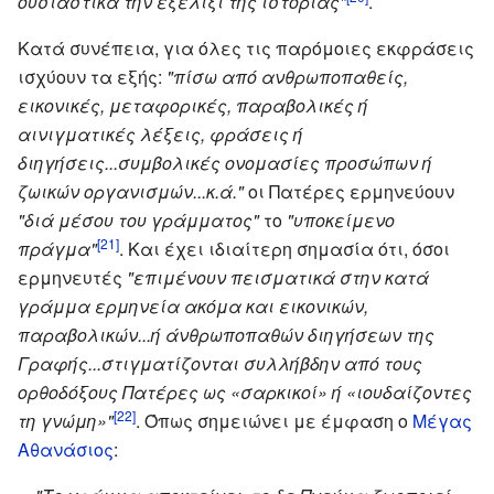
ουσιαστικά την εξέλιξι της ιστορίας"
.
Κατά συνέπεια, για όλες τις παρόμοιες εκφράσεις
ισχύουν τα εξής:
"πίσω από ανθρωποπαθείς,
εικονικές, μεταφορικές, παραβολικές ή
αινιγματικές λέξεις, φράσεις ή
διηγήσεις...συμβολικές ονομασίες προσώπων ή
ζωικών οργανισμών...κ.ά."
οι Πατέρες ερμηνεύουν
"διά μέσου του γράμματος"
το
"υποκείμενο
[21]
πράγμα"
. Και έχει ιδιαίτερη σημασία ότι, όσοι
ερμηνευτές
"επιμένουν πεισματικά στην κατά
γράμμα ερμηνεία ακόμα και εικονικών,
παραβολικών...ή άνθρωποπαθών διηγήσεων της
Γραφής...στιγματίζονται συλλήβδην από τους
ορθοδόξους Πατέρες ως «σαρκικοί» ή «ιουδαίζοντες
[22]
τη γνώμη»"
. Όπως σημειώνει με έμφαση ο
Μέγας
Αθανάσιος
: