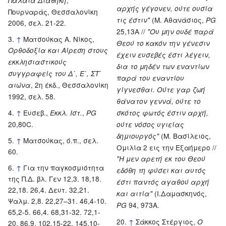
Παλαιά Διαθήκη
αρχής γέγονεν, ούτε ουσία
Πουρναράς, Θεσσαλονίκη
(Μ. Αθανάσιος,
τις έστιν"
ΡG
2006, σελ. 21-22.
25,13Α //
"Ου μην ουδέ παρά
↑
Ματσούκας Α. Νίκος,
Θεού το κακόν την γένεσιν
Ορθοδοξία και Αίρεση στους
έχειν ευσεβές έστι λέγειν,
εκκλησιαστικούς
δια το μηδέν των εναντίων
συγγραφείς του Δ΄, Ε΄, ΣΤ΄
παρά του εναντίου
, 2η έκδ., Θεσσαλονίκη
αιώνα
γίγνεσθαι. Ούτε γαρ ζωή
1992, σελ. 58.
θάνατον γεννά, ούτε το
↑
Ευσεβ.,
,
Εκκλ. Ιστ.
PG
σκότος φωτός έστιν αρχή,
20,80C.
ούτε νόσος υγιείας
(Μ. Βασίλειος,
δημιουργός"
↑
Ματσούκας, ό.π., σελ.
Ομιλία 2 εις την Εξαήμερο //
60.
"Η μεν αρετή εκ του Θεού
↑
Για την παγκοσμιότητα
εδόθη τη φύσει και αυτός
της Π.Δ. βλ. Γεν 12,3. 18,18.
έστι παντός αγαθού αρχή
22,18. 26,4. Δευτ. 32,21.
(Ι.Δαμασκηνός,
και αιτία"
Ψαλμ. 2,8. 22,27–31. 46,4-10.
94, 973Α.
PG
65,2-5. 66,4. 68,31-32. 72,1-
↑
Σάκκος Στέργιος,
Ο
20. 86,9. 102,15-22. 145,10-