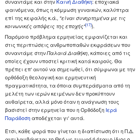
συναντάμε και στην
Καινή Διαθήκη
: εποχιακά
φαινόμενα, όπως η κόμμωση γυναικών, καλύπτρα
επί της κεφαλής κ.ά.,
"είναι συνηρτημένα με τις
[17]
κοινωνικές απόψεις της εποχής"
).
Παρόμοιο πρόβλημα ερμηνείας εμφανίζεται και
στις περιπτώσεις ανθρωποπαθών εκφράσεων που
συναντάμε στην
Παλαιά Διαθήκη
, κάποιες από τις
οποίες έχουν υποστεί κριτική κατά καιρούς. Θα
πρέπει επ' αυτού να σημειωθεί, ότι σύμφωνα με την
ορθόδοξη θεολογική και ερμηνευτική
πραγματικότητα, τα όποια συμπεράσματα από τη
μελέτη των ιερών κειμένων δεν προκύπτουν
αυθαίρετα, αλλά μόνο όταν η ανάγνωση τους
βασιστεί στην ερμηνεία που η Ορθόδοξη
Ιερά
Παράδοση
αποδέχεται γι' αυτά.
Έτσι, κάθε φορά που γίνεται η διαπίστωση ότι η Π.Δ.
αντιλαμβάνεται το Θεό ως
τιμωρό
ή όταν ο ίδιος ο