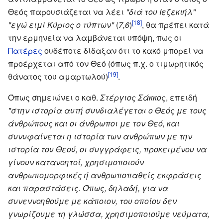
Θεός παρουσιάζεται να λέει
"διά του Ιεζεκιήλ"
[18]
"εγώ ειμί Κύριος ο τύπτων"
(
7,6
)
, θα πρέπει κατά
την ερμηνεία να λαμβάνεται υπόψη, πως οι
Πατέρες
ουδέποτε δίδαξαν ότι το κακό μπορεί να
προέρχεται από τον Θεό (όπως π.χ. ο τιμωρητικός
[19]
θάνατος του αμαρτωλού)
.
Όπως σημειώνει ο καθ.
Στέργιος Σάκκος
, επειδή
"στην ιστορία αυτή συνδιαλέγεται ο Θεός με τους
άνθρώπους και οι άνθρωποι με τον Θεό, και
συνυφαίνεται η ιστορία των ανθρώπων με την
ιστορία του Θεού, οι συγγράφεις, προκειμένου να
γίνουν κατανοητοί, χρησιμοποιούν
ανθρωπομορφικές ή ανθρωποπαθείς εκφράσεις
και παραστάσεις. Όπως, δηλαδή, για να
συνεννοηθούμε με κάποιον, του οποίου δεν
γνωρίζουμε τη γλώσσα, χρησιμοποιούμε νεύματα,