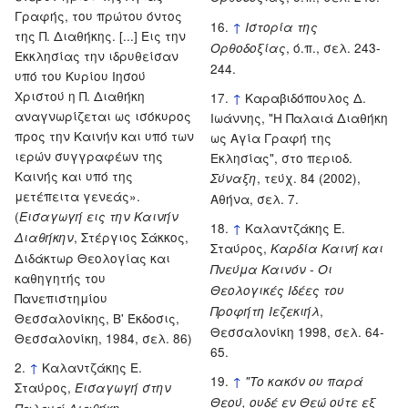
Γραφής, του πρώτου όντος
↑
Ιστορία της
της Π. Διαθήκης. [...] Εις την
, ό.π., σελ. 243-
Ορθοδοξίας
Εκκλησίας την ιδρυθείσαν
244.
υπό του Κυρίου Ιησού
Χριστού η Π. Διαθήκη
↑
Καραβιδόπουλος Δ.
αναγνωρίζεται ως ισόκυρος
Ιωάννης, "Η Παλαιά Διαθήκη
προς την Καινήν και υπό των
ως Αγία Γραφή της
ιερών συγγραφέων της
Εκλησίας", στο περιοδ.
Καινής και υπό της
, τεύχ. 84 (2002),
Σύναξη
μετέπειτα γενεάς».
Αθήνα, σελ. 7.
(
Εισαγωγή εις την Καινήν
↑
Καλαντζάκης Ε.
, Στέργιος Σάκκος,
Διαθήκην
Σταύρος,
Καρδία Καινή και
Διδάκτωρ Θεολογίας και
Πνεύμα Καινόν - Οι
καθηγητής του
Θεολογικές Ιδέες του
Πανεπιστημίου
,
Προφήτη Ιεζεκιήλ
Θεσσαλονίκης, Β' Έκδοσις,
Θεσσαλονίκη 1998, σελ. 64-
Θεσσαλονίκη, 1984, σελ. 86)
65.
↑
Καλαντζάκης Ε.
↑
"Το κακόν ου παρά
Σταύρος,
Εισαγωγή στην
Θεού, ουδέ εν Θεώ ούτε εξ
,