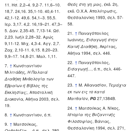
, έκδ. 2η,
Θεός στη γη μας
11. Ησ. 2,2–4. 9,2-7. 11,6–10.
εκδ. Ο.Χ.Α. Απολύτρωσις,
18,7. 24,16. 35,1-10. 40,4-11.
Θεσσαλονίκη 1993, σελ. 57-
42,1-12. 49,6. 54,1–3. 55,5.
58.
Ιερ. 3,17. 4,2. 16,19–21. 47,3–
5. Δαν. 2,35-45. 7,13-14. Ωσ.
↑
Παναγόπουλος
2,23. Ιωήλ 2,28–32. Αμώς
Ιωάννης,
Εισαγωγή στην
9,11-12. Μιχ. 4,3-4. Αγγ. 2,7.
, Ακρίτας,
Καινή Διαθήκη
Ζαχ. 2,10-11. 6,15. 8,20–23.
Αθήνα 1994, σελ. 446.
9,9–17. 14,8-21. Μαλ. 1,11.
↑
Παναγόπουλος,
↑
Κωνσταντίνου
, ό.π., σελ. 446-
Εισαγωγή...
Μιλτιάδης,
Η Παλαιά
447.
Διαθήκη Μυθολογία των
↑
Μ. Αθανασίου,
Τεμάχια
Εβραίων ή Βίβλος της
εκ των εις το κατά
, Αποστολική
Εκκλησίας;
,
27,1384B.
Ματθαίον
PG
Διακονία, Αθήνα 2003, σελ.
19.
↑
Ματσούκας Α. Νίκος,
↑
Κωνσταντίνου, ό.π.
Ιστορία της Βυζαντινής
, Βάνιας,
Φιλοσοφίας
↑
Ματσούκας,
Θεσσαλονίκη 1994, σελ. 271,
, ό.π., σελ. 280.
Ορθοδοξία...