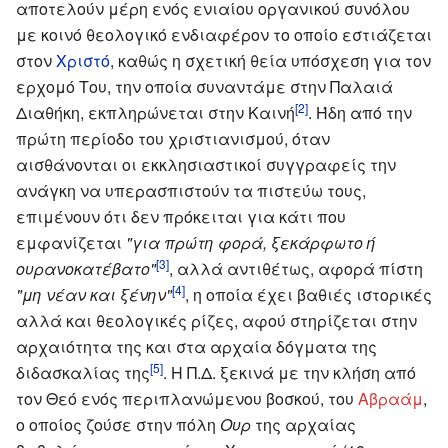
αποτελούν μέρη ενός ενιαίου οργανικού συνόλου
με κοινό θεολογικό ενδιαφέρον το οποίο εστιάζεται
στον
Χριστό
, καθώς η σχετική θεία υπόσχεση για τον
ερχομό Του, την οποία συναντάμε στην Παλαιά
[2]
Διαθήκη, εκπληρώνεται στην Καινή
. Ήδη από την
πρώτη περίοδο του χριστιανισμού, όταν
αισθάνονται οι εκκλησιαστικοί συγγραφείς την
ανάγκη να υπερασπιστούν τα πιστεύω τους,
επιμένουν ότι δεν πρόκειται για κάτι που
εμφανίζεται
"για πρώτη φορά, ξεκάρφωτο ή
[3]
ουρανοκατέβατο"
, αλλά αντιθέτως, αφορά πίστη
[4]
"μη νέαν και ξένην"
, η οποία έχει βαθιές ιστορικές
αλλά και θεολογικές ρίζες, αφού στηρίζεται στην
αρχαιότητα της και στα αρχαία δόγματα της
[5]
διδασκαλίας της
. Η Π.Δ. ξεκινά με την κλήση από
τον Θεό ενός περιπλανώμενου βοσκού, του
Αβραάμ
,
ο οποίος ζούσε στην πόλη
Ουρ
της αρχαίας