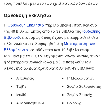
τους ποικίλει μεταξύ των χριστιανικών δογμάτων.
Ορθόδοξη Εκκλησία
Η
Ορθόδοξη Εκκλησία
περιλαμβάνει στον κανόνα
της 49 βιβλία. Εκτός από τα 39 βιβλία της
ιουδαϊκής
Βίβλου
, έτσι όμως όπως έχουν μεταφραστεί στα
ελληνικά και τιτλοφορηθεί στη
Μετάφραση των
Εβδομήκοντα
, αποδέχεται και 10 βιβλία ακόμη,
ισόκυρα με τα 39, τα λεγόμενα
"αναγινωσκόμενα"
ή
"δευτεροκανονικά"
(όλα μαζί αποτελούν τον
λεγόμενο
αλεξανδρινό κανόνα
των 49 βιβλίων):
Α' Έσδρας
Γ' Μακκαβαίων
Τωβίτ
Σοφία Σολομώντος
Ιουδίθ
Σοφία Σειράχ
Α' Μακκαβαίων
Βαρούχ