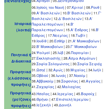
04.
Αριθμοί
| 05.
Δευτερονόμιον
(Πεντάτευχος)
06.
Ιησούς του Ναυή
| 07.
Κριταί
| 08.
Ρουθ
|
09.
Α' Βασιλειών
| 10.
Β' Βασιλειών
| 11.
Γ'
Βασιλειών
| 12.
Δ' Βασιλειών
| 13.
Α'
Ιστορικά
Παραλειπομένων
| 14.
Β'
Παραλειπομένων
| 15.
Α' Έσδρας
| 16.
Β'
(λοιπά)
Έσδρας
| 17.
Νεεμίας
| 18.
Τωβίτ
|
19.
Ιουδίθ
| 20.
Εσθήρ
| 21.
Α' Μακκαβαίων
|
22.
Β' Μακκαβαίων
| 23.
Γ' Μακκαβαίων
24.
Ψαλμοί
| 25.
Ιώβ
| 26.
Παροιμίαι
|
Ποιητικά ή
27.
Εκκλησιαστής
| 28.
Άσμα Ασμάτων
|
Διδακτικά
29.
Σοφία Σολομώντος
| 30.
Σοφία Σειράχ
31.
Ωσηέ
| 32.
Αμώς
| 33.
Μιχαίας
| 34.
Ιωήλ
|
Προφητικά
35.
Οβδιού
| 36.
Ιωνάς
| 37.
Ναούμ
|
(ελάσσονες
38.
Αββακούμ
| 39.
Σοφονίας
| 40.
Αγγαίος
|
προφήτες)
41.
Ζαχαρίας
| 42.
Μαλαχίας
Προφητικά
43.
Ησαΐας
| 44.
Ιερεμίας
| 45.
Βαρούχ
|
(μείζονες
46.
Θρήνοι
| 47.
Επιστολή Ιερεμίου
|
48.
Ιεζεκιήλ
| 49.
Δανιήλ
προφήτες)