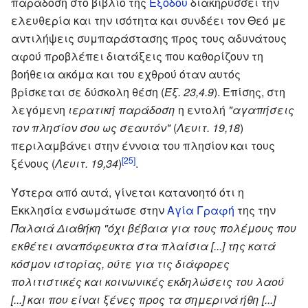
παράδοση στο βιβλίο της
Εξόδου
διακηρύσσει την
ελευθερία και την ισότητα και συνδέει τον Θεό με
αντιλήψεις συμπαράστασης προς τους αδυνάτους
αφού προβλέπει διατάξεις που καθορίζουν τη
βοήθεια ακόμα και του εχθρού όταν αυτός
βρίσκεται σε δύσκολη θέση (
Έξ. 23,4.9
). Επίσης, στη
λεγόμενη
ιερατική παράδοση
η εντολή
"αγαπήσεις
τον πλησίον σου ως σεαυτόν"
(
Λευιτ. 19,18
)
περιλαμβάνει στην έννοια του πλησίον και τους
[25]
ξένους (
Λευιτ. 19,34
)
.
Ύστερα από αυτά, γίνεται κατανοητό ότι η
Εκκλησία ενσωμάτωσε στην
Αγία Γραφή
της την
Παλαιά Διαθήκη
"όχι βέβαια για τους πολέμους που
εκθέτει αναπόφευκτα στα πλαίσια [...] της κατά
κόσμον ιστορίας, ούτε για τις διάφορες
πολιτιστικές και κοινωνικές εκδηλώσεις του λαού
[...] και που είναι ξένες προς τα σημερινά ήθη [...]