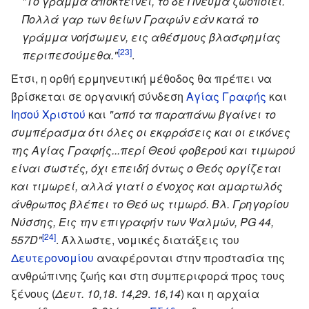
"Το γράμμα αποκτείνει, το δε Πνεύμα ζωοποιεί.
Πολλά γαρ των θείων Γραφών εάν κατά το
γράμμα νοήσωμεν, εις αθέσμους βλασφημίας
[23]
περιπεσούμεθα."
.
Έτσι, η ορθή ερμηνευτική μέθοδος θα πρέπει να
βρίσκεται σε οργανική σύνδεση
Αγίας Γραφής
και
Ιησού Χριστού
και
"από τα παραπάνω βγαίνει το
συμπέρασμα ότι όλες οι εκφράσεις και οι εικόνες
της Αγίας Γραφής...περί Θεού φοβερού και τιμωρού
είναι σωστές, όχι επειδή όντως ο Θεός οργίζεται
και τιμωρεί, αλλά γιατί ο ένοχος και αμαρτωλός
άνθρωπος βλέπει το Θεό ως τιμωρό. Βλ. Γρηγορίου
Νύσσης, Εις την επιγραφήν των Ψαλμών, PG 44,
[24]
557D"
. Άλλωστε, νομικές διατάξεις του
Δευτερονομίου
αναφέρονται στην προστασία της
ανθρώπινης ζωής και στη συμπεριφορά προς τους
ξένους (
Δευτ. 10,18
.
14,29
.
16,14
) και η αρχαία