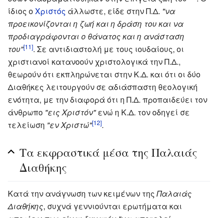
ίδιος ο
Χριστός
άλλωστε, είδε στην Π.Δ.
"να
προεικονίζονται η ζωή και η δράση του και να
προδιαγράφονται ο θάνατος και η ανάσταση
[11]
του"
. Σε αντιδιαστολή με τους ιουδαίους, οι
χριστιανοί κατανοούν χριστολογικά την Π.Δ.,
θεωρούν ότι εκπληρώνεται στην Κ.Δ. και ότι οι δύο
Διαθήκες λειτουργούν σε αδιάσπαστη θεολογική
ενότητα, με την διαφορά ότι η Π.Δ. προπαιδεύει τον
άνθρωπο
"εις Χριστόν"
ενώ η Κ.Δ. τον οδηγεί σε
[12]
τελείωση
"εν Χριστώ"
.
Τα εκφραστικά μέσα της Παλαιάς
Διαθήκης
Κατά την ανάγνωση των κειμένων της
Παλαιάς
Διαθήκης
, συχνά γεννιούνται ερωτήματα και