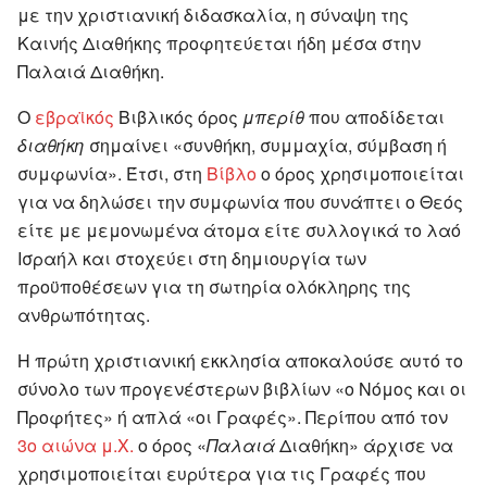
με την χριστιανική διδασκαλία, η σύναψη της
Καινής Διαθήκης προφητεύεται ήδη μέσα στην
Παλαιά Διαθήκη.
Ο
εβραϊκός
Βιβλικός όρος
μπερίθ
που αποδίδεται
διαθήκη
σημαίνει «συνθήκη, συμμαχία, σύμβαση ή
συμφωνία». Έτσι, στη
Βίβλο
ο όρος χρησιμοποιείται
για να δηλώσει την συμφωνία που συνάπτει ο Θεός
είτε με μεμονωμένα άτομα είτε συλλογικά το λαό
Ισραήλ και στοχεύει στη δημιουργία των
προϋποθέσεων για τη σωτηρία ολόκληρης της
ανθρωπότητας.
Η πρώτη χριστιανική εκκλησία αποκαλούσε αυτό το
σύνολο των προγενέστερων βιβλίων «ο Νόμος και οι
Προφήτες» ή απλά «οι Γραφές». Περίπου από τον
3ο αιώνα μ.Χ.
ο όρος «
Παλαιά
Διαθήκη» άρχισε να
χρησιμοποιείται ευρύτερα για τις Γραφές που