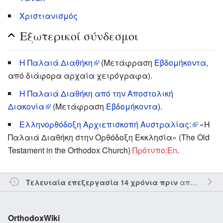
Χριστιανισμός
Εξωτερικοί σύνδεσμοι
Η Παλαιά Διαθήκη
(Μετάφραση
Εβδομήκοντα
,
από διάφορα αρχαία χειρόγραφα).
Η Παλαιά Διαθήκη από την Αποστολική
Διακονία
(Μετάφραση
Εβδομήκοντα
).
Ελληνορθόδοξη Αρχιεπισκοπή Αυστραλίας:
«Η
Παλαιά Διαθήκη στην Ορθόδοξη Εκκλησία» (The Old
Testament in the Orthodox Church)
Πρότυπο:En
.
από τον την
Τελευταία επεξεργασία 14 χρόνια πριν
OrthodoxWiki