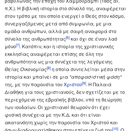
βαβυλώνας την εποχή του Χαμμουραμπί (18ος αι.
π.Χ.). Η βιβλική ιστορία στο σύνολό της, αναφέρεται
στον τρόπο με τον οποίο ενεργεί ο Θεός στον κόσμο,
συνεργαζόμενος μετά από συμφωνία, με μια
ομάδα ανθρώπων, αλλά με σαφή αναφορά στο
[6]
σύνολο της ανθρωπότητας
και όχι σε έναν λαό
[7]
μόνο
. Κατόπιν, και η ιστορία της χριστιανικής
εκκλησίας αναφέρεται επίσης σε όλη την
ανθρωπότητα ως μια συνέχεια της λεγόμενης
[8]
Θείας Οικονομίας
η οποία συντελείται μέσα στην
ιστορία και μπαίνει σε μια
"αποφασιστική φάση"
[9]
της, με την παρουσία του
Χριστού
. Η Παλαιά
Διαθήκη για τους χριστιανούς, δεν σχετίζεται με το
περιεχόμενο της εβραϊκής βίβλου, υπό τη θεώρηση
των ιουδαίων. Οι χριστιανοί θεωρούν ότι έχει
φυσική συνέχεια με την Κ.Δ. και ότι είναι
ακατανόητη χωρίς την παρουσία του Χριστού και
[10]
όσων διαδραματίσθηκαν στην επίγεια ζωή του
. Ο