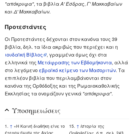
"απόκρυφα"
, τα βιβλία
Α' Έσδρας
,
Γ' Μακκαβαίων
και
Δ' Μακκαβαίων
.
Προτεστάντες
Οι Προτεστάντες δέχονται στον κανόνα τους 39
βιβλία, δηλ. τα ίδια ακριβώς που περιέχει και η
ιουδαϊκή Βίβλος
, γραμμένα όμως όχι στα
ελληνικά της
Μετάφρασης των Εβδομήκοντα
, αλλά
στο λεγόμενο
εβραϊκό κείμενο των Μασοριτών
. Τα
επιπλέον βιβλία που περιλαμβάνονται στον
κανόνα της Ορθόδοξης και της Ρωμαιοκαθολικής
Εκκλησίας τα ονομάζουν γενικά
"απόκρυφα"
.
Υποσημειώσεις
↑
«Η Καινή διαθήκη είνε το
↑
Ιστορία της
έτερον ήμισυ της Αγίας
, ό.π., σελ. 243.
Ορθοδοξίας