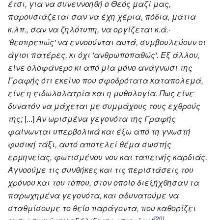
έτσι, για να συνεννοηθή ο Θεός μαζί μας,
παρουσιάζεται σαν να έχη χέρια, πόδια, μάτια
κ.λπ., σαν να ζηλότυπη, να οργίζεται κ.ά.·
'θεοπρεπώς' να εννοούνται αυτά, συμβουλεύουν οι
άγιοι πατέρες, κι όχι 'ανθρωποπαθώς'. Εξ άλλου,
είνε ολοφάνερο κι από μία μόνο ανάγνωσι της
Γραφής ότι εκείνο που σφοδρότατα καταπολεμά,
είνε η ειδωλολατρία και η μυθολογία. Πως είνε
δυνατόν να μάχεται με συμμάχους τους εχθρούς
της;
[...]
Αν ωρισμένα γεγονότα της Γραφής
φαίνωνται υπερβολικά και έξω από τη γνωστή
φυσική τάξι, αυτό αποτελεί θέμα σωστής
ερμηνείας, φωτισμένου νου και ταπεινής καρδιάς.
Αγνοούμε τις συνθήκες και τις περιστάσεις του
χρόνου και του τόπου, στον οποίο διεξήχθησαν τα
παρωχημένα γεγονότα, και αδυνατούμε να
σταθμίσουμε το θείο παράγοντα, που καθορίζει
[20]