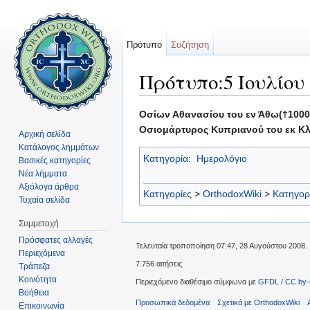
Πρότυπο
Συζήτηση
Πρότυπο:5 Ιουλίου
Μετάβαση σε:
πλοήγηση
,
αναζήτηση
Οσίων Αθανασίου του εν Άθω(†1000
Οσιομάρτυρος Κυπριανού του εκ Κλε
Αρχική σελίδα
Κατάλογος λημμάτων
Κατηγορία
:
Ημερολόγιο
Βασικές κατηγορίες
Νέα λήμματα
Αξιόλογα άρθρα
Κατηγορίες
>
OrthodoxWiki
>
Κατηγορ
Τυχαία σελίδα
Συμμετοχή
Πρόσφατες αλλαγές
Τελευταία τροποποίηση 07:47, 28 Αυγούστου 2008.
Περιεχόμενα
7.756 αιτήσεις
Τράπεζα
Κοινότητα
Περιεχόμενο διαθέσιμο σύμφωνα με
GFDL / CC by-
Βοήθεια
Προσωπικά δεδομένα
Σχετικά με OrthodoxWiki
Επικοινωνία