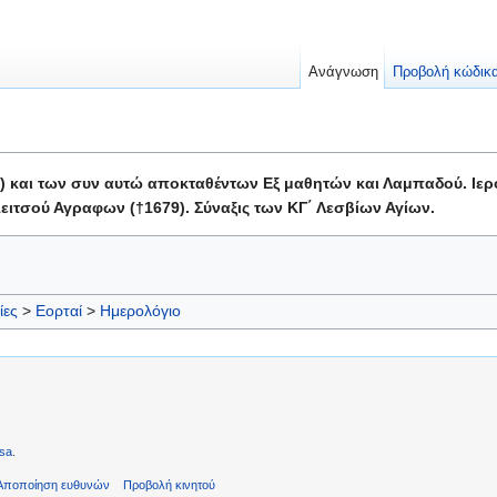
Ανάγνωση
Προβολή κώδικ
) και των συν αυτώ αποκταθέντων Εξ μαθητών και Λαμπαδού. Ιερ
ιτσού Αγραφων (†1679). Σύναξις των ΚΓ΄ Λεσβίων Αγίων.
ίες
>
Εορταί
>
Ημερολόγιο
sa
.
Αποποίηση ευθυνών
Προβολή κινητού