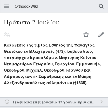
OrthodoxWiki
Πρότυπο:2 Ιουλίου
Κατάθεσις της τιμίας Εσθήτος της παναγίας
Θεοτόκου εν Βλαχερναίς (473). Ιουβεναλίου,
πατριάρχου Ιεροσολύμων. Μάρτυρος Κοίντου.
Νεομαρτύρων Γεωργίου, Γεωργίου, Εμμανουήλ,
Θεοδώρου, Μιχαήλ, Θεοδώρου, Ιωάννου και
Λάμπρου, των εκ Σαμοθράκης και εν Μάκρη
Αλεξανδρουπόλεως αθλησάντων (†1835).
από τον την
Τελευταία επεξεργασία 17 χρόνια πριν