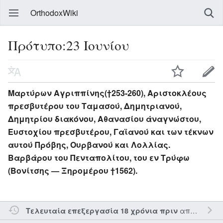
OrthodoxWiki
Πρότυπο:23 Ιουνίου
Μαρτύρων Αγριππίνης(†253-260), Αριστοκλέους
πρεσβυτέρου του Ταμασού, Δημητριανού,
Δημητρίου διακόνου, Αθανασίου άναγνώστου,
Ευστοχίου πρεσβυτέρου, Γαϊανού και των τέκνων
αυτού Πρόβης, Ουρβανού και Λολλίας.
Βαρβάρου του Πενταπολίτου, του εν Τρύφω
(Βονίτσης — Ξηρομέρου †1562).
από τον την
Τελευταία επεξεργασία 18 χρόνια πριν