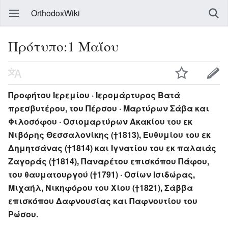
OrthodoxWiki
Πρότυπο:1 Μαΐου
Προφήτου Ιερεμίου · Ιερομάρτυρος Βατά
πρεσβυτέρου, του Πέρσου · Μαρτύρων Σάβα και
Φιλοσόφου · Οσιομαρτύρων Ακακίου του εκ
Νιβόρης Θεσσαλονίκης (†1813), Ευθυμίου του εκ
Δημητσάνας (†1814) και Ιγνατίου του εκ παλαιάς
Ζαγοράς (†1814), Παναρέτου επισκόπου Πάφου,
του θαυματουργού (†1791) · Οσίων Ισιδώρας,
Μιχαήλ, Νικηφόρου του Χίου (†1821), Σάββα
επισκόπου Δαφνουσίας και Παφνουτίου του
Ρώσου.