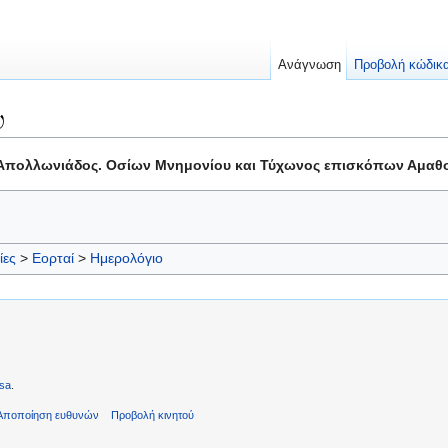
Ανάγνωση
Προβολή κώδικ
υ
πολλωνιάδος. Οσίων Μνημονίου και Τύχωνος επισκόπων Αμαθούν
ίες
>
Εορταί
>
Ημερολόγιο
sa
.
Αποποίηση ευθυνών
Προβολή κινητού