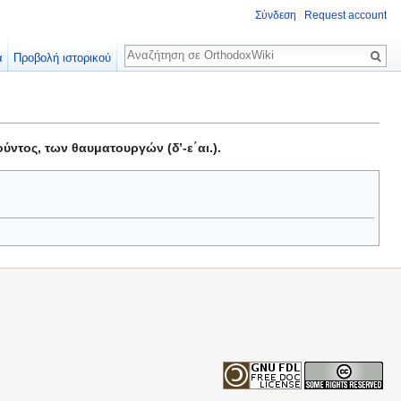
Σύνδεση
Request account
Αναζήτηση
α
Προβολή ιστορικού
τος, των θαυματουργών (δ’-ε΄αι.).