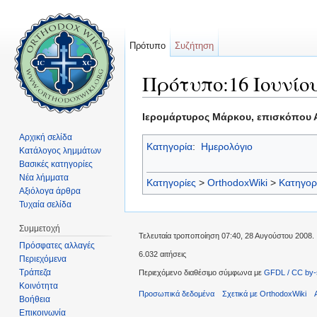
Πρότυπο
Συζήτηση
Πρότυπο:16 Ιουνίο
Μετάβαση σε:
πλοήγηση
,
αναζήτηση
Ιερομάρτυρος Μάρκου, επισκόπου Α
Αρχική σελίδα
Κατηγορία
:
Ημερολόγιο
Κατάλογος λημμάτων
Βασικές κατηγορίες
Νέα λήμματα
Κατηγορίες
>
OrthodoxWiki
>
Κατηγορ
Αξιόλογα άρθρα
Τυχαία σελίδα
Συμμετοχή
Τελευταία τροποποίηση 07:40, 28 Αυγούστου 2008.
Πρόσφατες αλλαγές
6.032 αιτήσεις
Περιεχόμενα
Τράπεζα
Περιεχόμενο διαθέσιμο σύμφωνα με
GFDL / CC by-
Κοινότητα
Προσωπικά δεδομένα
Σχετικά με OrthodoxWiki
Βοήθεια
Επικοινωνία