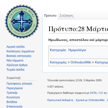
Πρότυπο
Συζήτηση
Πρότυπο:28 Μάρτι
Μετάβαση σε:
πλοήγηση
,
αναζήτηση
Ηρωδίωνος, αποστόλου καί μάρτυρο
Αρχική σελίδα
Κατηγορία
:
Ημερολόγιο
Κατάλογος λημμάτων
Βασικές κατηγορίες
Νέα λήμματα
Κατηγορίες
>
OrthodoxWiki
>
Κατηγορ
Αξιόλογα άρθρα
Τυχαία σελίδα
Συμμετοχή
Τελευταία τροποποίηση 13:09, 3 Μαρτίου 2009.
Πρόσφατες αλλαγές
4.927 αιτήσεις
Περιεχόμενα
Τράπεζα
Περιεχόμενο διαθέσιμο σύμφωνα με
GFDL / CC by-
Κοινότητα
Προσωπικά δεδομένα
Σχετικά με OrthodoxWiki
Βοήθεια
Επικοινωνία