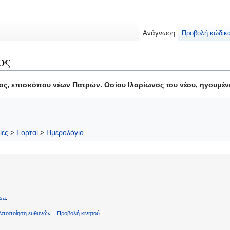
Ανάγνωση
Προβολή κώδικ
ος
ς, επισκόπου νέων Πατρών. Οσίου Ιλαρίωνος του νέου, ηγουμένο
ίες
>
Εορταί
>
Ημερολόγιο
sa
.
Αποποίηση ευθυνών
Προβολή κινητού