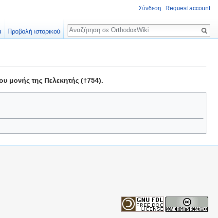
Σύνδεση
Request account
Αναζήτηση
α
Προβολή ιστορικού
υ μονής της Πελεκητής (†754).