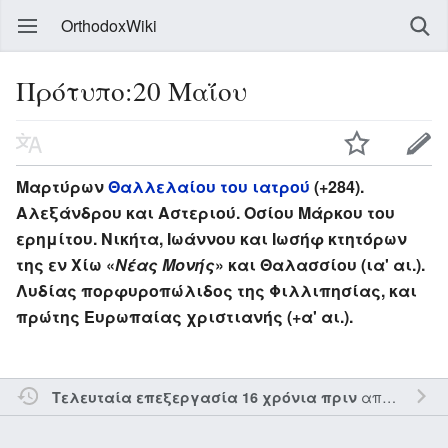
OrthodoxWiki
Πρότυπο:20 Μαΐου
Μαρτύρων
Θαλλελαίου του ιατρού
(+284).
Αλεξάνδρου και Αστεριού. Οσίου Μάρκου του
ερημίτου. Νικήτα, Ιωάννου και Ιωσήφ κτητόρων
της εν Χίω «
Νέας Μονής
» και Θαλασσίου (ια' αι.).
Λυδίας πορφυροπώλιδος της Φιλλιπησίας, και
πρώτης Ευρωπαίας χριστιανής (+α' αι.).
από τον την
Τελευταία επεξεργασία 16 χρόνια πριν