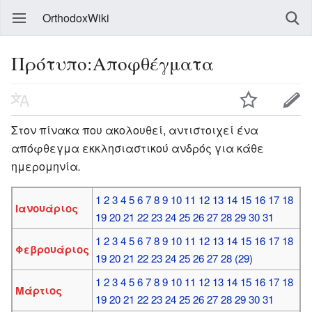
OrthodoxWiki
Πρότυπο:Αποφθέγματα
Στον πίνακα που ακολουθεί, αντιστοιχεί ένα
απόφθεγμα εκκλησιαστικού ανδρός για κάθε
ημερομηνία
.
1
2
3
4
5
6
7
8
9
10
11
12
13
14
15
16
17
18
Ιανουάριος
19
20
21
22
23
24
25
26
27
28
29
30
31
1
2
3
4
5
6
7
8
9
10
11
12
13
14
15
16
17
18
Φεβρουάριος
19
20
21
22
23
24
25
26
27
28
(29)
1
2
3
4
5
6
7
8
9
10
11
12
13
14
15
16
17
18
Μάρτιος
19
20
21
22
23
24
25
26
27
28
29
30
31