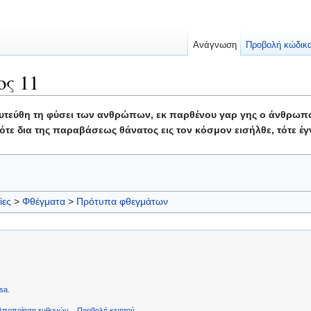
Ανάγνωση
Προβολή κώδικ
ς 11
υτεύθη τη φύσει των ανθρώπων, εκ παρθένου γαρ γης ο άνθρωπος
ότε δια της παραβάσεως θάνατος εις τον κόσμον εισήλθε, τότε έγ
ίες
>
Φθέγματα
>
Πρότυπα φθεγμάτων
sa
.
Αποποίηση ευθυνών
Προβολή κινητού