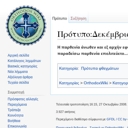
Πρότυπο
Συζήτηση
Πρότυπο:Δεκέμβριο
Μετάβαση σε:
πλοήγηση
,
αναζήτηση
Η παρθενία άνωθεν και εξ αρχήν εφ
παραδείσω παρθενία επολιτεύετο...
Αρχική σελίδα
Κατάλογος λημμάτων
Βασικές κατηγορίες
Κατηγορία
:
Πρότυπα φθεγμάτων
Νέα λήμματα
Αξιόλογα άρθρα
Τυχαία σελίδα
Κατηγορίες
>
OrthodoxWiki
>
Κατηγορ
Συμμετοχή
Πρόσφατες αλλαγές
Περιεχόμενα
Τελευταία τροποποίηση 16:15, 27 Οκτωβρίου 2008.
Τράπεζα
3.927 αιτήσεις
Κοινότητα
Περιεχόμενο διαθέσιμο σύμφωνα με
GFDL / CC by-
Βοήθεια
Επικοινωνία
Προσωπικά δεδομένα
Σχετικά με OrthodoxWiki